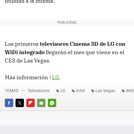
utilidad a la misma.
Los primeros
televisores Cinema 3D de LG con
WiDi integrado
llegarán el mes que viene en el
CES
de Las Vegas.
Más información |
LG
.
TEMAS
Televisores
LG
Intel
Las Vegas
WiD
FACEBOOK
TWITTER
FLIPBOARD
E-
WHATSAPP
MAIL