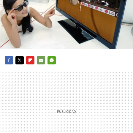
FACEBOOK
TWITTER
FLIPBOARD
E-
WHATSAPP
MAIL