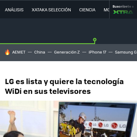
Suscríbete a
ANÁLISIS
XATAKA SELECCIÓN
CIENCIA
MOVILIDAD
HOY SE HABLA DE
AEMET
China
Generación Z
iPhone 17
Samsung G
LG es lista y quiere la tecnología
WiDi en sus televisores