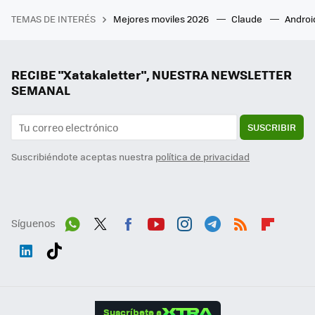
TEMAS DE INTERÉS
Mejores moviles 2026
Claude
Androi
RECIBE "Xatakaletter", NUESTRA NEWSLETTER
SEMANAL
SUSCRIBIR
Suscribiéndote aceptas nuestra
política de privacidad
Síguenos
Wh
Twit
Fac
You
Inst
Tele
RSS
Flip
ats
ter
ebo
tub
agr
gra
boa
Link
Tikt
App
ok
e
am
m
rd
edI
ok
Suscríbete a