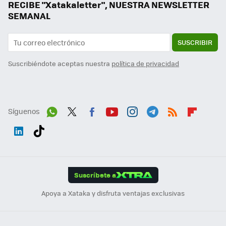
RECIBE "Xatakaletter", NUESTRA NEWSLETTER
SEMANAL
SUSCRIBIR
Suscribiéndote aceptas nuestra
política de privacidad
Síguenos
Wh
Twit
Fac
You
Inst
Tele
RSS
Flip
ats
ter
ebo
tub
agr
gra
boa
Link
Tikt
App
ok
e
am
m
rd
edI
ok
Suscríbete a
n
Apoya a Xataka y disfruta ventajas exclusivas