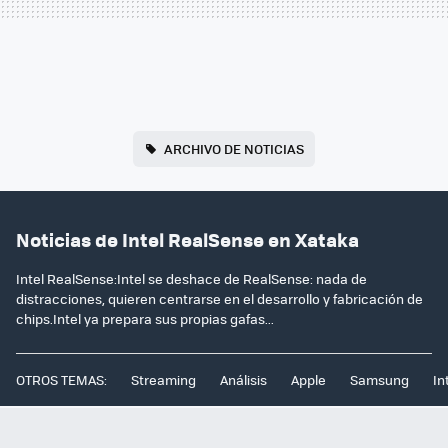
ARCHIVO DE NOTICIAS
Noticias de Intel RealSense en Xataka
Intel RealSense:Intel se deshace de RealSense: nada de
distracciones, quieren centrarse en el desarrollo y fabricación de
chips.Intel ya prepara sus propias gafas...
OTROS TEMAS:
Streaming
Análisis
Apple
Samsung
In