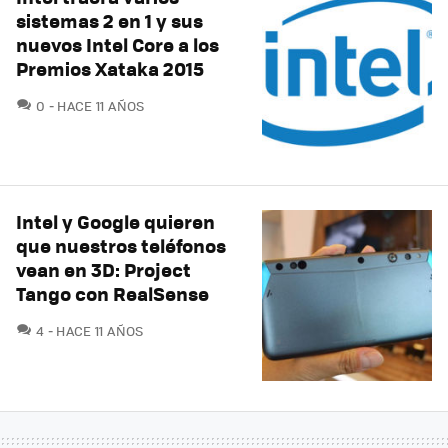
sistemas 2 en 1 y sus
nuevos Intel Core a los
Premios Xataka 2015
COMENTARIOS
0
HACE 11 AÑOS
Intel y Google quieren
que nuestros teléfonos
vean en 3D: Project
Tango con RealSense
COMENTARIOS
4
HACE 11 AÑOS