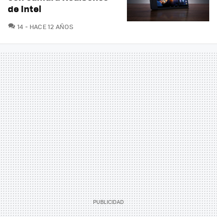
de Intel
COMENTARIOS
14
HACE 12 AÑOS