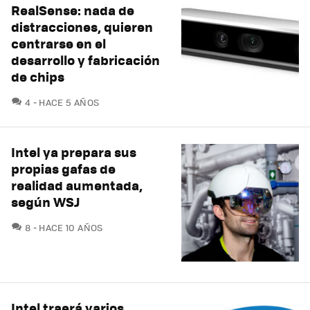
RealSense: nada de
distracciones, quieren
centrarse en el
desarrollo y fabricación
de chips
COMENTARIOS
4
HACE 5 AÑOS
Intel ya prepara sus
propias gafas de
realidad aumentada,
según WSJ
COMENTARIOS
8
HACE 10 AÑOS
Intel traerá varios