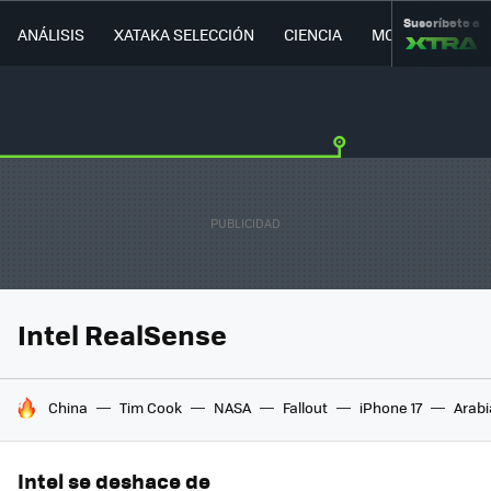
Suscríbete a
ANÁLISIS
XATAKA SELECCIÓN
CIENCIA
MOVILIDAD
Intel RealSense
HOY SE HABLA DE
China
Tim Cook
NASA
Fallout
iPhone 17
Arabi
Intel se deshace de