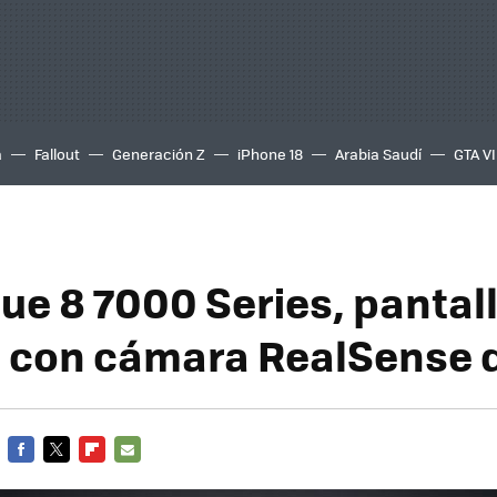
a
Fallout
Generación Z
iPhone 18
Arabia Saudí
GTA VI
ue 8 7000 Series, pantall
 con cámara RealSense d
FACEBOOK
TWITTER
FLIPBOARD
E-