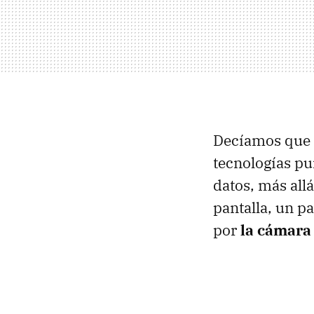
Decíamos que e
tecnologías pu
datos, más all
pantalla, un p
por
la cámara