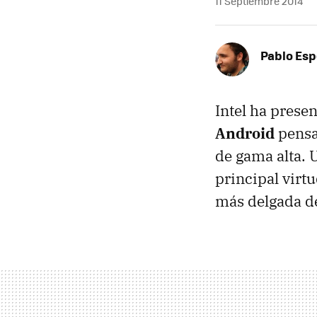
11 Septiembre 2014
Pablo Es
Intel ha prese
Android
pensa
de gama alta. 
principal virt
más delgada d