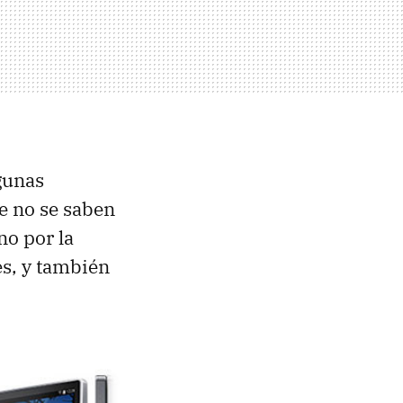
gunas
e no se saben
no por la
s, y también