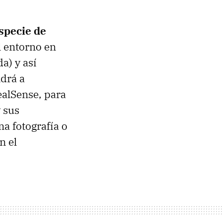
specie de
l entorno en
a) y así
ndrá a
ealSense, para
 sus
a fotografía o
n el