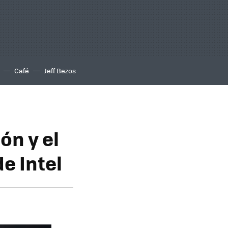
Café
Jeff Bezos
ón y el
e Intel