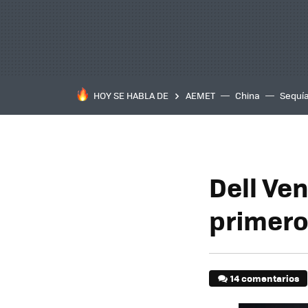
HOY SE HABLA DE
AEMET
China
Sequí
Dell Ven
primero
14 comentarios