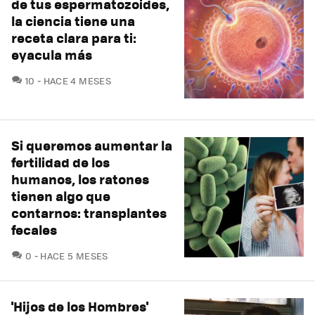
de tus espermatozoides,
la ciencia tiene una
receta clara para ti:
eyacula más
COMENTARIOS
10
HACE 4 MESES
Si queremos aumentar la
fertilidad de los
humanos, los ratones
tienen algo que
contarnos: transplantes
fecales
COMENTARIOS
0
HACE 5 MESES
'Hijos de los Hombres'