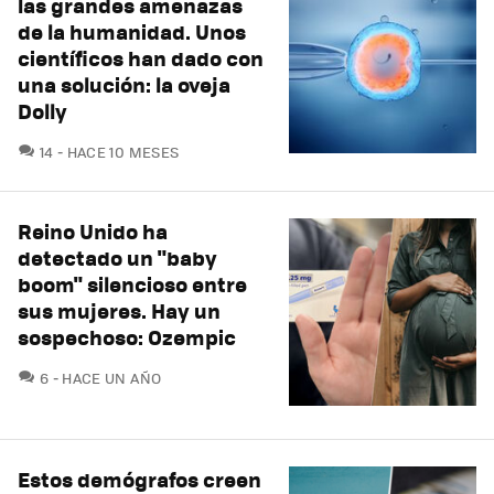
las grandes amenazas
de la humanidad. Unos
científicos han dado con
una solución: la oveja
Dolly
COMENTARIOS
14
HACE 10 MESES
Reino Unido ha
detectado un "baby
boom" silencioso entre
sus mujeres. Hay un
sospechoso: Ozempic
COMENTARIOS
6
HACE UN AÑO
Estos demógrafos creen