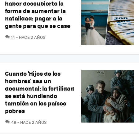
haber descubierto la
forma de aumentar la
natalidad: pagar a la
gente para que se case
COMENTARIOS
14
HACE 2 AÑOS
Cuando 'Hijos de los
hombres' sea un
documental: la fertilidad
se está hundiendo
también en los países
pobres
COMENTARIOS
48
HACE 2 AÑOS