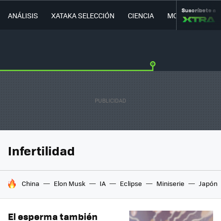
Suscríbete a
ANÁLISIS
XATAKA SELECCIÓN
CIENCIA
MOVILIDAD
Infertilidad
HOY SE HABLA DE
China
Elon Musk
IA
Eclipse
Miniserie
Japón
El esperma también