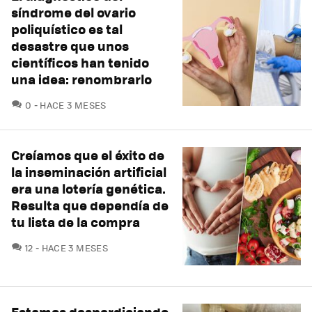
síndrome del ovario
poliquístico es tal
desastre que unos
científicos han tenido
una idea: renombrarlo
COMENTARIOS
0
HACE 3 MESES
Creíamos que el éxito de
la inseminación artificial
era una lotería genética.
Resulta que dependía de
tu lista de la compra
COMENTARIOS
12
HACE 3 MESES
Estamos desperdiciando