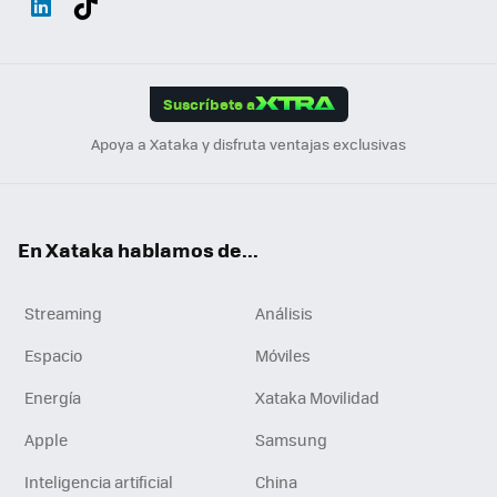
ats
ter
ebo
tub
agr
gra
boa
Link
Tikt
App
ok
e
am
m
rd
edI
ok
Suscríbete a
n
Apoya a Xataka y disfruta ventajas exclusivas
En Xataka hablamos de...
Streaming
Análisis
Espacio
Móviles
Energía
Xataka Movilidad
Apple
Samsung
Inteligencia artificial
China