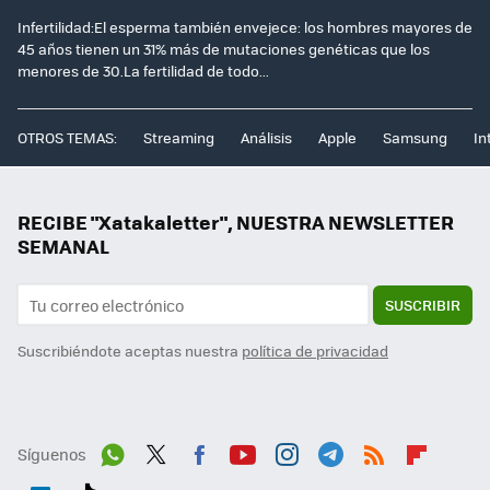
Infertilidad:El esperma también envejece: los hombres mayores de
45 años tienen un 31% más de mutaciones genéticas que los
menores de 30.La fertilidad de todo...
OTROS TEMAS:
Streaming
Análisis
Apple
Samsung
In
RECIBE "Xatakaletter", NUESTRA NEWSLETTER
SEMANAL
SUSCRIBIR
Suscribiéndote aceptas nuestra
política de privacidad
Síguenos
Wh
Twit
Fac
You
Inst
Tele
RSS
Flip