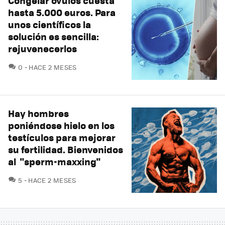
Congelar óvulos cuesta
hasta 5.000 euros. Para
unos científicos la
solución es sencilla:
rejuvenecerlos
COMENTARIOS
0
HACE 2 MESES
Hay hombres
poniéndose hielo en los
testículos para mejorar
su fertilidad. Bienvenidos
al "sperm-maxxing"
COMENTARIOS
5
HACE 2 MESES