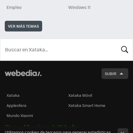
Empleo
Windows 11
VER MÁS TEMAS
BUSCA
SUBIR
Xataka
Xataka Móvil
Applesfera
Xataka Smart Home
Mundo Xiaomi
Otras publicaciones de Webedia
Utilizamos cookies de terceros para generar estadísticas