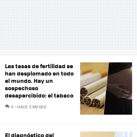
Las tasas de fertilidad se
han desplomado en todo
el mundo. Hay un
sospechoso
desapercibido: el tabaco
COMENTARIOS
5
HACE 3 MESES
El diagnóstico del