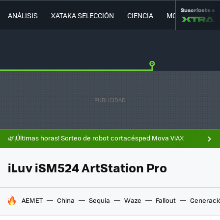
Suscríbete a
ANÁLISIS
XATAKA SELECCIÓN
CIENCIA
MOVILIDAD
🌿¡Últimas horas! Sorteo de robot cortacésped Mova ViAX
iLuv iSM524 ArtStation Pro
HOY SE HABLA DE
AEMET
China
Sequía
Waze
Fallout
Generaci