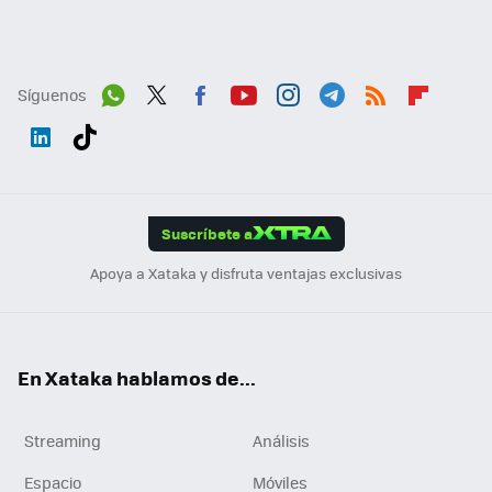
Síguenos
Wh
Twit
Fac
You
Inst
Tele
RSS
Flip
ats
ter
ebo
tub
agr
gra
boa
Link
Tikt
App
ok
e
am
m
rd
edI
ok
Suscríbete a
n
Apoya a Xataka y disfruta ventajas exclusivas
En Xataka hablamos de...
Streaming
Análisis
Espacio
Móviles