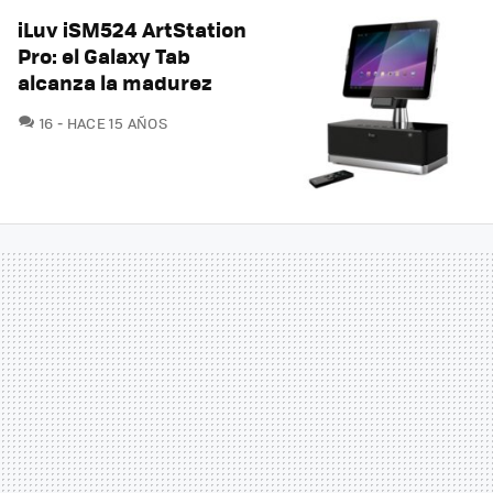
iLuv iSM524 ArtStation
Pro: el Galaxy Tab
alcanza la madurez
COMENTARIOS
16
HACE 15 AÑOS