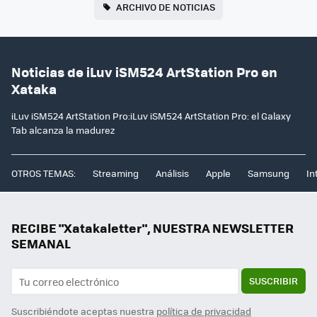
ARCHIVO DE NOTICIAS
Noticias de iLuv iSM524 ArtStation Pro en
Xataka
iLuv iSM524 ArtStation Pro:iLuv iSM524 ArtStation Pro: el Galaxy
Tab alcanza la madurez
OTROS TEMAS:
Streaming
Análisis
Apple
Samsung
In
RECIBE "Xatakaletter", NUESTRA NEWSLETTER
SEMANAL
SUSCRIBIR
Suscribiéndote aceptas nuestra
política de privacidad