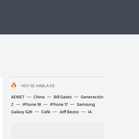
HOY SE HABLA DE
AEMET
China
Bill Gates
Generación
Z
iPhone 18
iPhone 17
Samsung
Galaxy S26
Café
Jeff Bezos
IA