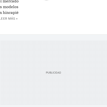
 el mercado
os modelos
on hincapié
LEER MÁS »