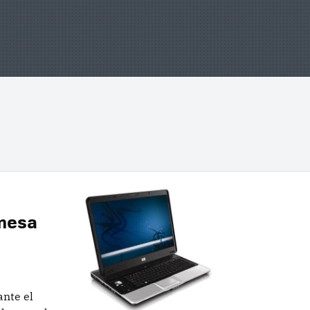
mesa
nte el