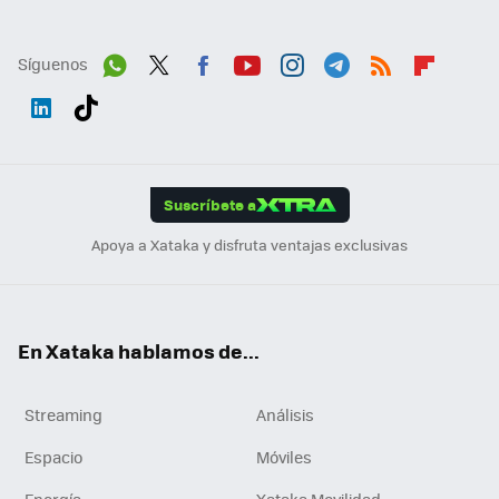
Síguenos
Wh
Twit
Fac
You
Inst
Tele
RSS
Flip
ats
ter
ebo
tub
agr
gra
boa
Link
Tikt
App
ok
e
am
m
rd
edI
ok
Suscríbete a
n
Apoya a Xataka y disfruta ventajas exclusivas
En Xataka hablamos de...
Streaming
Análisis
Espacio
Móviles