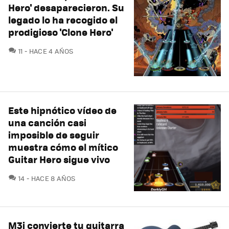
Hero' desaparecieron. Su
legado lo ha recogido el
prodigioso 'Clone Hero'
COMENTARIOS
11
HACE 4 AÑOS
Este hipnótico vídeo de
una canción casi
imposible de seguir
muestra cómo el mítico
Guitar Hero sigue vivo
COMENTARIOS
14
HACE 8 AÑOS
M3i convierte tu guitarra