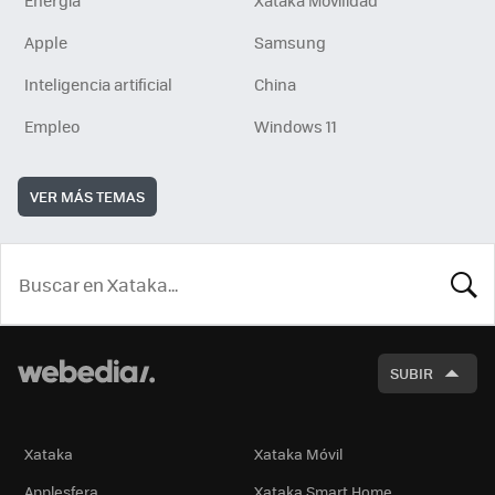
Energía
Xataka Movilidad
Apple
Samsung
Inteligencia artificial
China
Empleo
Windows 11
VER MÁS TEMAS
BUSCA
SUBIR
Xataka
Xataka Móvil
Applesfera
Xataka Smart Home