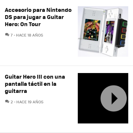
Accesorio para Nintendo
DS para jugar a Guitar
Hero: On Tour
COMENTARIOS
7
HACE 18 AÑOS
Guitar Hero III con una
pantalla táctil en la
guitarra
COMENTARIOS
2
HACE 19 AÑOS