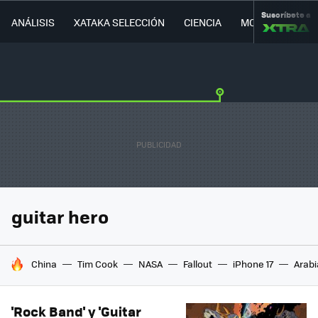
Suscríbete a
ANÁLISIS
XATAKA SELECCIÓN
CIENCIA
MOVILIDAD
guitar hero
HOY SE HABLA DE
China
Tim Cook
NASA
Fallout
iPhone 17
Arabi
'Rock Band' y 'Guitar