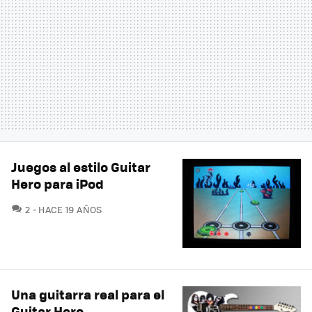
Juegos al estilo Guitar
Hero para iPod
COMENTARIOS
2
HACE 19 AÑOS
Una guitarra real para el
Guitar Hero