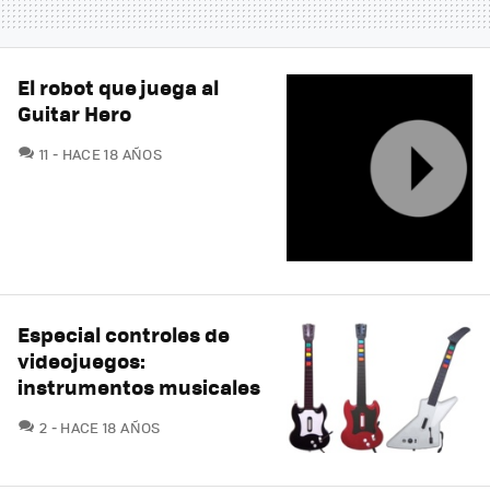
El robot que juega al
Guitar Hero
COMENTARIOS
11
HACE 18 AÑOS
Especial controles de
videojuegos:
instrumentos musicales
COMENTARIOS
2
HACE 18 AÑOS