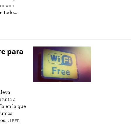
ían una
 todo...
re para
lleva
atuita a
ía en la que
 única
s...
LEER