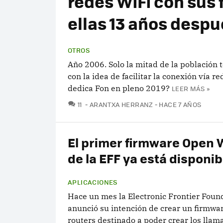
redes WiFi con sus 
ellas 13 años desp
OTROS
Año 2006. Solo la mitad de la población 
con la idea de facilitar la conexión vía r
dedica Fon en pleno 2019?
LEER MÁS »
COMENTARIOS
11
ARANTXA HERRANZ
HACE 7 AÑOS
El primer firmware Open 
de la EFF ya está disponib
APLICACIONES
Hace un mes la Electronic Frontier Foun
anunció su intención de crear un firmwa
routers destinado a poder crear los lla