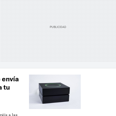
 envía
a tu
éis a las