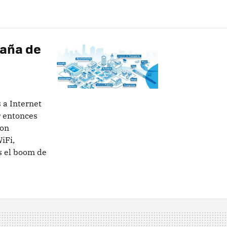
paña de
 a Internet
r entonces
con
iFi,
s el boom de