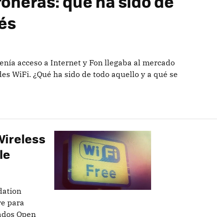
foneras: qué ha sido de
ués
tenía acceso a Internet y Fon llegaba al mercado
edes WiFi. ¿Qué ha sido de todo aquello y a qué se
Wireless
le
dation
re para
mados Open