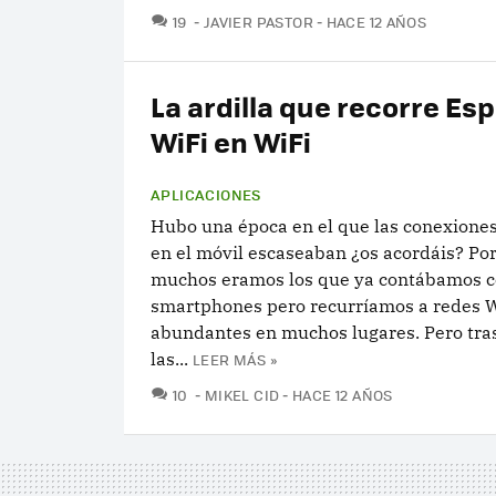
COMENTARIOS
19
JAVIER PASTOR
HACE 12 AÑOS
La ardilla que recorre Es
WiFi en WiFi
APLICACIONES
Hubo una época en el que las conexiones
en el móvil escaseaban ¿os acordáis? Po
muchos eramos los que ya contábamos 
smartphones pero recurríamos a redes W
abundantes en muchos lugares. Pero tra
las...
LEER MÁS »
COMENTARIOS
10
MIKEL CID
HACE 12 AÑOS