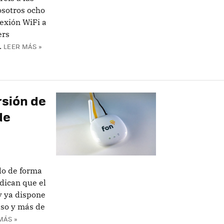
osotros ocho
exión WiFi a
ers
.
LEER MÁS »
rsión de
de
do de forma
dican que el
y ya dispone
eso y más de
MÁS »