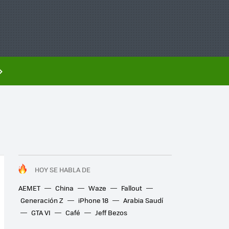
HOY SE HABLA DE
AEMET
China
Waze
Fallout
Generación Z
iPhone 18
Arabia Saudí
GTA VI
Café
Jeff Bezos