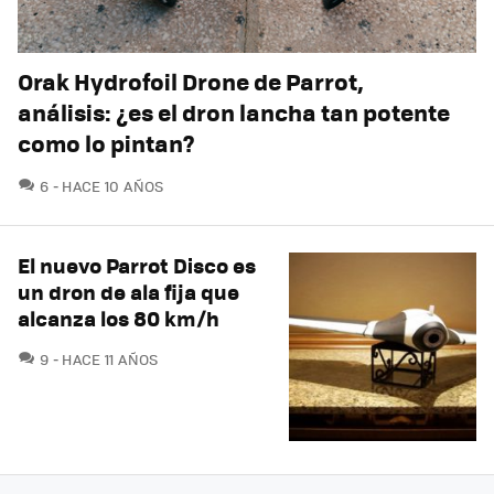
Orak Hydrofoil Drone de Parrot,
análisis: ¿es el dron lancha tan potente
como lo pintan?
COMENTARIOS
6
HACE 10 AÑOS
El nuevo Parrot Disco es
un dron de ala fija que
alcanza los 80 km/h
COMENTARIOS
9
HACE 11 AÑOS