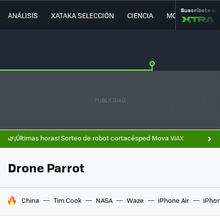
Suscríbete a
ANÁLISIS
XATAKA SELECCIÓN
CIENCIA
MOVILIDAD
🌿¡Últimas horas! Sorteo de robot cortacésped Mova ViAX
Drone Parrot
HOY SE HABLA DE
China
Tim Cook
NASA
Waze
iPhone Air
iPhon