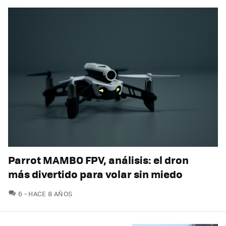
Parrot MAMBO FPV, análisis: el dron
más divertido para volar sin miedo
COMENTARIOS
6
HACE 8 AÑOS