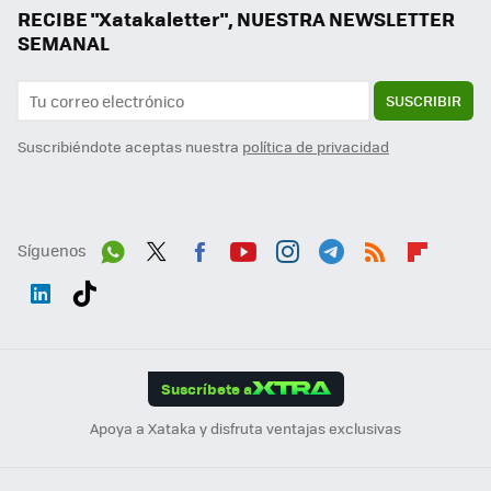
RECIBE "Xatakaletter", NUESTRA NEWSLETTER
SEMANAL
SUSCRIBIR
Suscribiéndote aceptas nuestra
política de privacidad
Síguenos
Wh
Twit
Fac
You
Inst
Tele
RSS
Flip
ats
ter
ebo
tub
agr
gra
boa
Link
Tikt
App
ok
e
am
m
rd
edI
ok
Suscríbete a
n
Apoya a Xataka y disfruta ventajas exclusivas