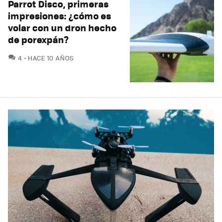
Parrot Disco, primeras
impresiones: ¿cómo es
volar con un dron hecho
de porexpán?
COMENTARIOS
4
HACE 10 AÑOS