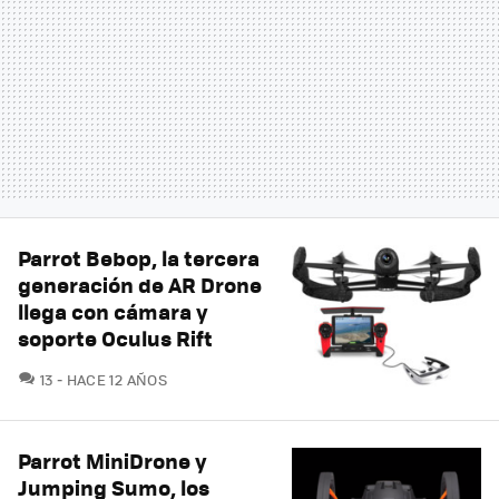
Parrot Bebop, la tercera
generación de AR Drone
llega con cámara y
soporte Oculus Rift
COMENTARIOS
13
HACE 12 AÑOS
Parrot MiniDrone y
Jumping Sumo, los