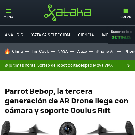
MENÚ
NUEVO
Suscríbete a
ANÁLISIS
XATAKA SELECCIÓN
CIENCIA
MOVILIDAD
HOY SE HABLA DE
China
Tim Cook
NASA
Waze
iPhone Air
iPhone
🌿¡Últimas horas! Sorteo de robot cortacésped Mova ViAX
Parrot Bebop, la tercera
generación de AR Drone llega con
cámara y soporte Oculus Rift