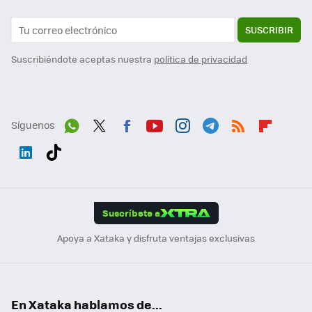
SUSCRIBIR
Suscribiéndote aceptas nuestra
política de privacidad
Síguenos
Wh
Twit
Fac
You
Inst
Tele
RSS
Flip
ats
ter
ebo
tub
agr
gra
boa
Link
Tikt
App
ok
e
am
m
rd
edI
ok
Suscríbete a
n
Apoya a Xataka y disfruta ventajas exclusivas
En Xataka hablamos de...