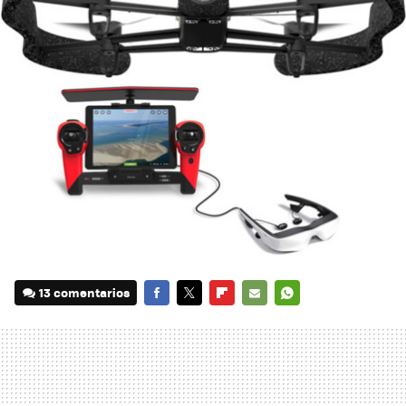
13 comentarios
FACEBOOK
TWITTER
FLIPBOARD
E-
WHATSAPP
MAIL