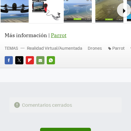
Ne
Más información |
Parrot
TEMAS
Realidad Virtual/Aumentada
Drones
Parrot
FACEBOOK
TWITTER
FLIPBOARD
E-
WHATSAPP
MAIL
Comentarios cerrados