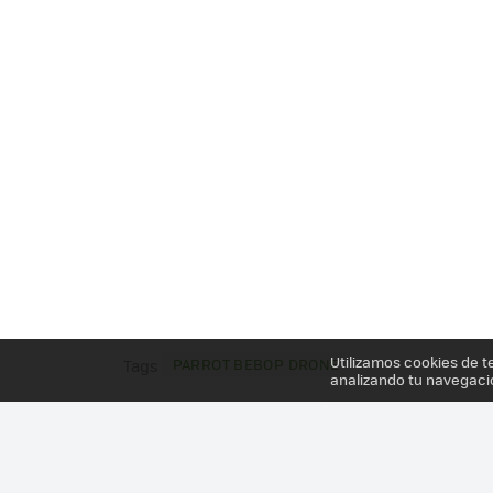
Utilizamos cookies de t
PARROT BEBOP DRONE
Tags
analizando tu navegaci
Más información en el post
PARROT BEBOP, LA T