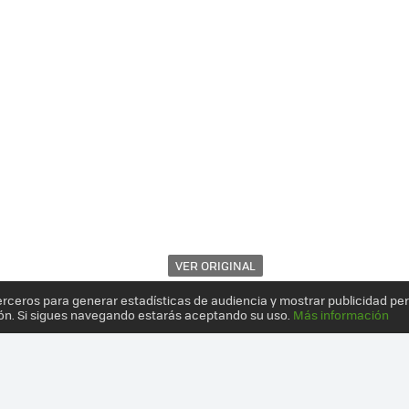
VER ORIGINAL
erceros para generar estadísticas de audiencia y mostrar publicidad pe
ón. Si sigues navegando estarás aceptando su uso.
Más información
ERCERA GENERACIÓN DE AR DRONE LLEGA CON CÁMARA Y SOPORTE 