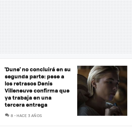
'Dune' no concluirá en su
segunda parte: pese a
los retrasos Denis
Villeneuve confirma que
ya trabaja en una
tercera entrega
COMENTARIOS
8
HACE 3 AÑOS