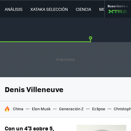
Suscríbete a
ANÁLISIS
XATAKA SELECCIÓN
CIENCIA
MOVILIDAD
Denis Villeneuve
HOY SE HABLA DE
China
Elon Musk
Generación Z
Eclipse
Christop
Con un 4'3 sobre 5,