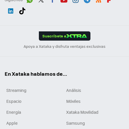
Wh
Twit
Fac
You
Inst
Tele
RSS
Flip
ats
ter
ebo
tub
agr
gra
boa
Link
Tikt
App
ok
e
am
m
rd
edI
ok
Suscríbete a
n
Apoya a Xataka y disfruta ventajas exclusivas
En Xataka hablamos de...
Streaming
Análisis
Espacio
Móviles
Energía
Xataka Movilidad
Apple
Samsung