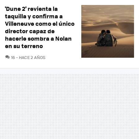
'Dune 2' revienta la
taquilla y confirma a
Villeneuve como el único
director capaz de
hacerle sombra a Nolan
en su terreno
COMENTARIOS
16
HACE 2 AÑOS