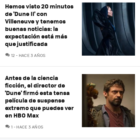
Hemos visto 20 minutos
de 'Dune II' con
Villeneuve y tenemos
buenas noticias: la
expectación está más
que justificada
COMENTARIOS
12
HACE 3 AÑOS
Antes de la ciencia
ficción, el director de
'Dune' firmó esta tensa
película de suspense
extremo que puedes ver
en HBO Max
COMENTARIOS
1
HACE 3 AÑOS