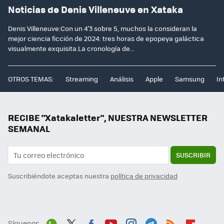
Noticias de Denis Villeneuve en Xataka
Denis Villeneuve:Con un 4'3 sobre 5, muchos la consideran la
mejor ciencia ficción de 2024: tres horas de epopeya galáctica
visualmente exquisita.La cronología de...
OTROS TEMAS:
Streaming
Análisis
Apple
Samsung
In
RECIBE "Xatakaletter", NUESTRA NEWSLETTER
SEMANAL
SUSCRIBIR
Suscribiéndote aceptas nuestra
política de privacidad
Síguenos