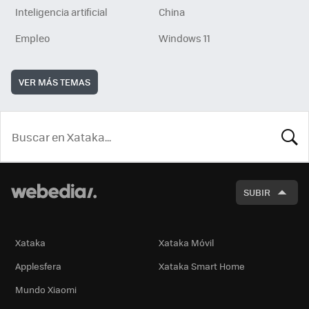
Inteligencia artificial
China
Empleo
Windows 11
VER MÁS TEMAS
BUSCA
SUBIR
Xataka
Xataka Móvil
Applesfera
Xataka Smart Home
Mundo Xiaomi