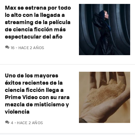
Max se estrena por todo
lo alto con la llegada a
streaming de la película
de ciencia ficción más
espectacular del año
COMENTARIOS
16
HACE 2 AÑOS
Uno de los mayores
éxitos recientes de la
ciencia ficción llega a
Prime Video con su rara
mezcla de misticismo y
violencia
COMENTARIOS
4
HACE 2 AÑOS