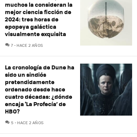
muchos la consideran la
mejor ciencia ficción de
2024: tres horas de
epopeya galáctica
visualmente exquisita
COMENTARIOS
7
HACE 2 AÑOS
La cronología de Dune ha
sido un sindiós
pretendidamente
ordenado desde hace
cuatro décadas: ¿dónde
encaja 'La Profecía’ de
HBO?
COMENTARIOS
5
HACE 2 AÑOS