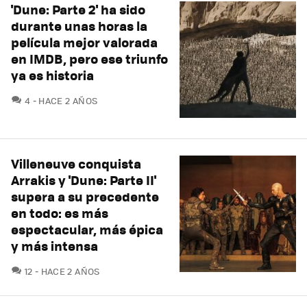
'Dune: Parte 2' ha sido
durante unas horas la
película mejor valorada
en IMDB, pero ese triunfo
ya es historia
COMENTARIOS
4
HACE 2 AÑOS
Villeneuve conquista
Arrakis y 'Dune: Parte II'
supera a su precedente
en todo: es más
espectacular, más épica
y más intensa
COMENTARIOS
12
HACE 2 AÑOS