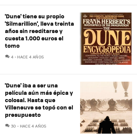
'Dune' tiene su propio
'Silmarillion', lleva treinta
años sin reeditarse y
cuesta 1.000 euros el
tomo
COMENTARIOS
4
HACE 4 AÑOS
'Dune' iba a ser una
película aún más épica y
colosal. Hasta que
Villeneuve se topó con el
presupuesto
COMENTARIOS
30
HACE 4 AÑOS