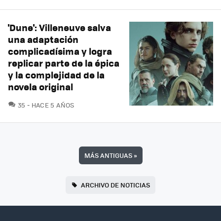
'Dune': Villeneuve salva
una adaptación
complicadísima y logra
replicar parte de la épica
y la complejidad de la
novela original
COMENTARIOS
35
HACE 5 AÑOS
MÁS ANTIGUAS
»
ARCHIVO DE NOTICIAS