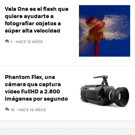
Vela One es el flash que
quiere ayudarte a
fotografiar objetos a
súper alta velocidad
COMENTARIOS
1
HACE 12 AÑOS
Phantom Flex, una
cámara que captura
vídeo FullHD a 2.800
imágenes por segundo
COMENTARIOS
19
HACE 16 AÑOS