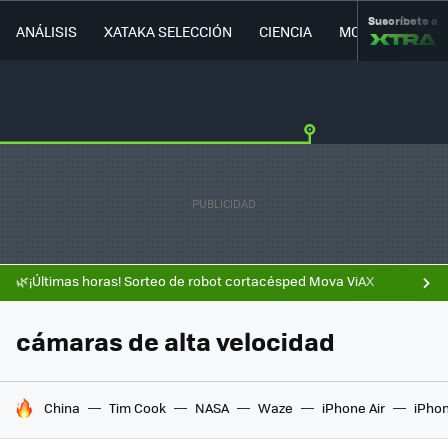
Suscríbete a
ANÁLISIS
XATAKA SELECCIÓN
CIENCIA
MOVILIDAD
🌿¡Últimas horas! Sorteo de robot cortacésped Mova ViAX
cámaras de alta velocidad
HOY SE HABLA DE
China
Tim Cook
NASA
Waze
iPhone Air
iPhon