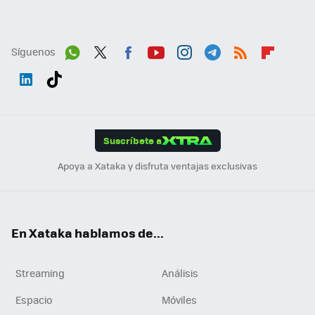
Síguenos
Wh
Twit
Fac
You
Inst
Tele
RSS
Flip
ats
ter
ebo
tub
agr
gra
boa
Link
Tikt
App
ok
e
am
m
rd
edI
ok
Suscríbete a
n
Apoya a Xataka y disfruta ventajas exclusivas
En Xataka hablamos de...
Streaming
Análisis
Espacio
Móviles