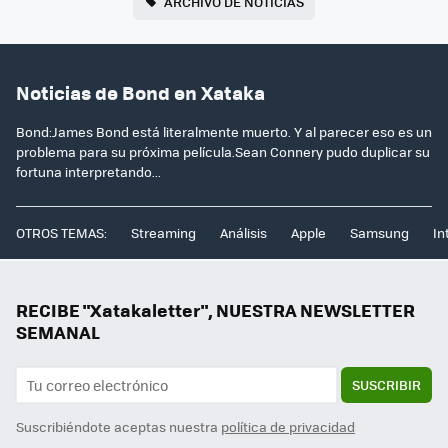
ARCHIVO DE NOTICIAS
Noticias de Bond en Xataka
Bond:James Bond está literalmente muerto. Y al parecer eso es un
problema para su próxima película.Sean Connery pudo duplicar su
fortuna interpretando...
OTROS TEMAS:
Streaming
Análisis
Apple
Samsung
In
RECIBE "Xatakaletter", NUESTRA NEWSLETTER
SEMANAL
SUSCRIBIR
Suscribiéndote aceptas nuestra
política de privacidad