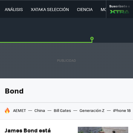
Suscríbete a
ANÁLISIS
XATAKA SELECCIÓN
CIENCIA
MOVILIDAD
Bond
HOY SE HABLA DE
AEMET
China
Bill Gates
Generación Z
iPhone 18
James Bond está