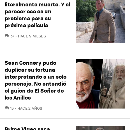
literalmente muerto. Y al
parecer eso es un
problema para su
próxima película
COMENTARIOS
37
HACE 9 MESES
Sean Connery pudo
duplicar su fortuna
interpretando a un solo
personaje. No entendió
el guion de El Señor de
los Anillos
COMENTARIOS
13
HACE 2 AÑOS
Prime Video saca