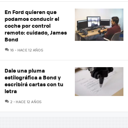
En Ford quieren que
podamos conducir el
coche por control
remoto: cuidado, James
Bond
COMENTARIOS
16
HACE 12 AÑOS
Dale una pluma
estilográfica a Bond y
escribirá cartas con tu
letra
COMENTARIOS
2
HACE 12 AÑOS