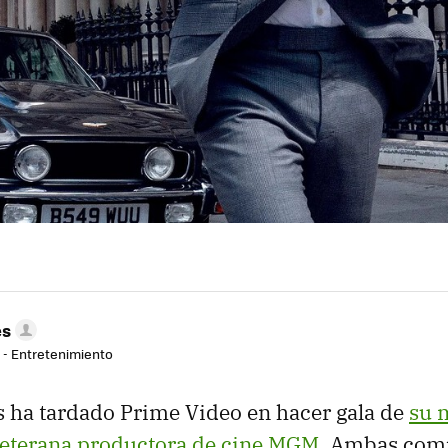
es
r - Entretenimiento
 ha tardado Prime Video en hacer gala de
su 
veterana productora de cine MGM
. Ambas com