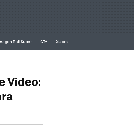
Dragon Ball Super
GTA
Xiaomi
e Video:
ara