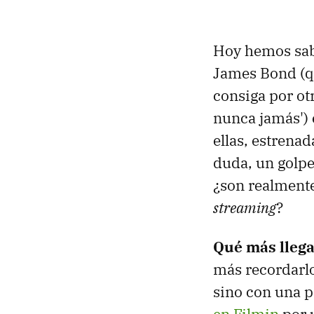
Hoy hemos sabi
James Bond (q
consiga por ot
nunca jamás') 
ellas, estrenad
duda, un golpe
¿son realmente
streaming
?
Qué más llega
más recordarlo
sino con una p
en Filmin
por 