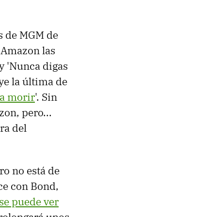
as de MGM de
 Amazon las
 y 'Nunca digas
ye la última de
a morir
'. Sin
on, pero...
ra del
ro no está de
ace con Bond,
se puede ver
rolongará unos