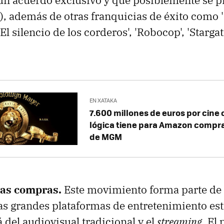
, además de otras franquicias de éxito como 
 'El silencio de los corderos', 'Robocop', 'Starg
EN XATAKA
7.600 millones de euros por cine 
lógica tiene para Amazon compra
de MGM
las compras.
Este movimiento forma parte de 
s grandes plataformas de entretenimiento est
 del audiovisual tradicional y el
streaming
. El