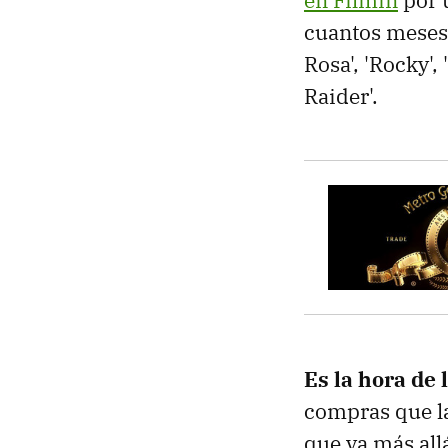
cuantos meses)
Rosa', 'Rocky',
Raider'.
Es la hora de 
compras que la
que va más allá