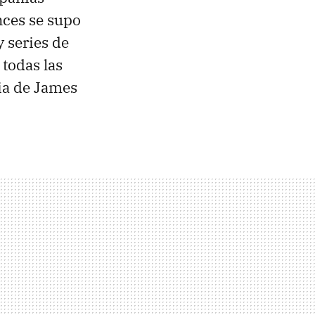
nces se supo
 series de
todas las
cia de James