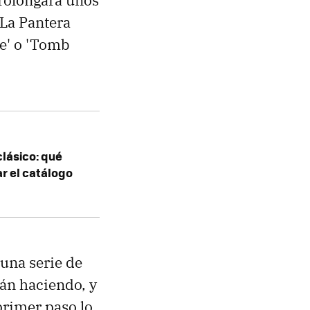
'La Pantera
ate' o 'Tomb
clásico: qué
r el catálogo
una serie de
án haciendo, y
 primer paso lo