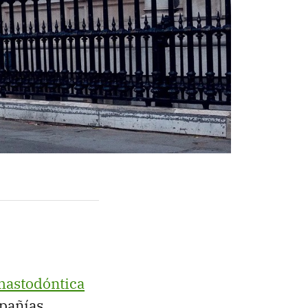
mastodóntica
pañías