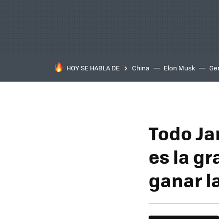
HOY SE HABLA DE
China
Elon Musk
Ge
Todo Ja
es la g
ganar l