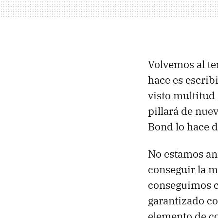
Volvemos al te
hace es escrib
visto multitud
pillará de nue
Bond lo hace d
No estamos ant
conseguir la m
conseguimos co
garantizado co
elemento de co