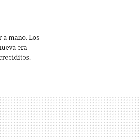
ir a mano. Los
nueva era
creciditos,