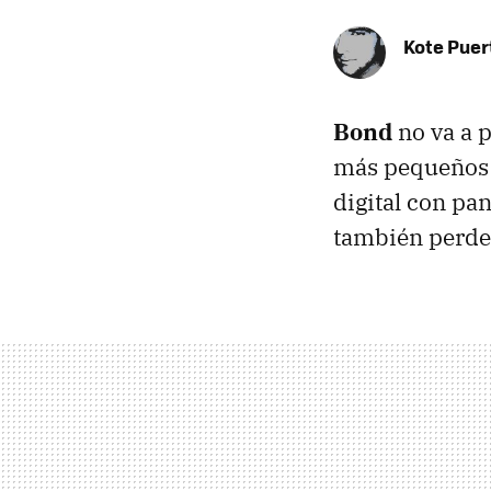
Kote Puer
Bond
no va a p
más pequeños t
digital con pan
también perdem