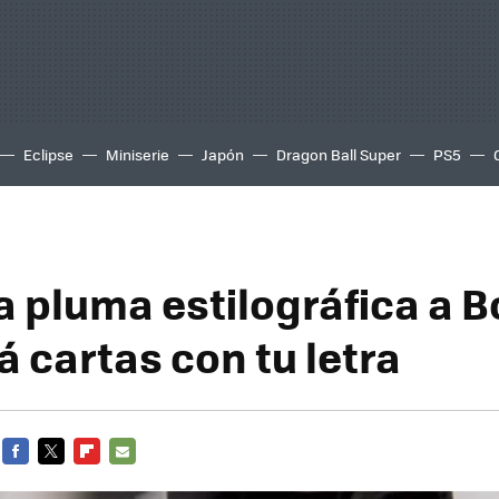
Eclipse
Miniserie
Japón
Dragon Ball Super
PS5
a pluma estilográfica a B
á cartas con tu letra
FACEBOOK
TWITTER
FLIPBOARD
E-