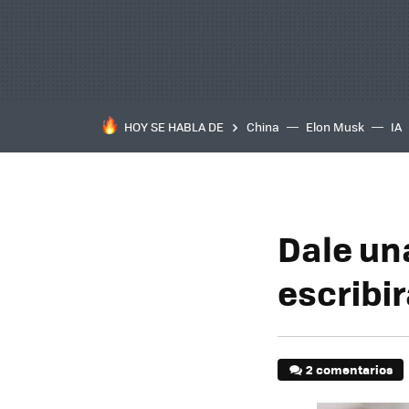
HOY SE HABLA DE
China
Elon Musk
IA
Dale un
escribir
2 comentarios