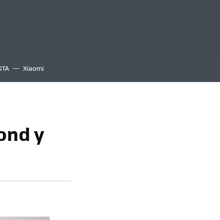
GTA
Xiaomi
ond y