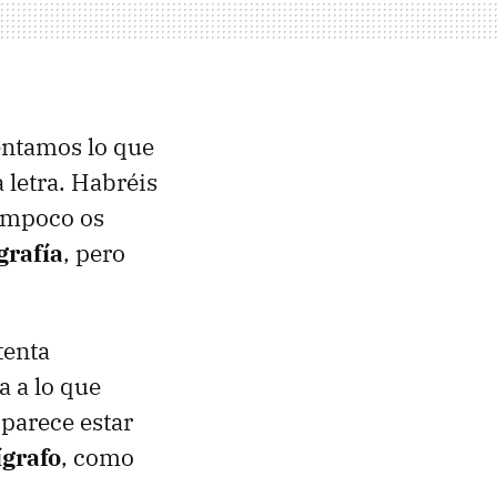
sentamos lo que
 letra. Habréis
tampoco os
grafía
, pero
tenta
a a lo que
parece estar
ígrafo
, como