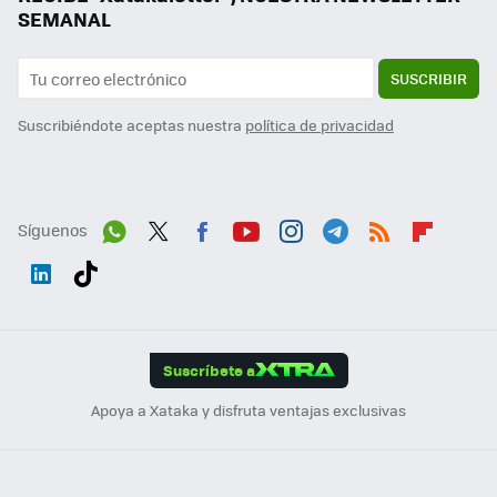
SEMANAL
SUSCRIBIR
Suscribiéndote aceptas nuestra
política de privacidad
Síguenos
Wh
Twit
Fac
You
Inst
Tele
RSS
Flip
ats
ter
ebo
tub
agr
gra
boa
Link
Tikt
App
ok
e
am
m
rd
edI
ok
Suscríbete a
n
Apoya a Xataka y disfruta ventajas exclusivas