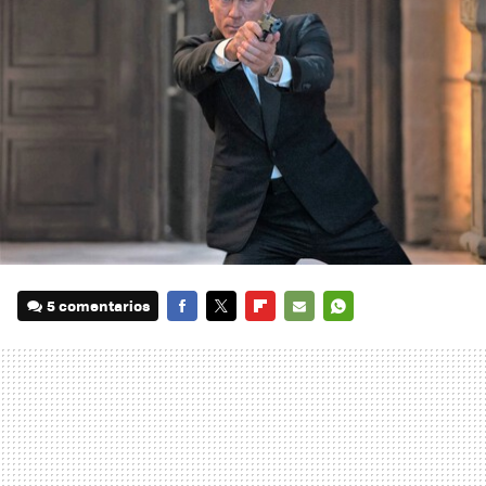
5 comentarios
FACEBOOK
TWITTER
FLIPBOARD
E-
WHATSAPP
MAIL