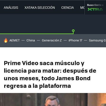
Suscríbete a
ANÁLISIS
XATAKA SELECCIÓN
CIENCIA
MOVILIDAD
HOY SE HABLA DE
AEMET
China
Generación Z
iPhone 17
Samsung G
Prime Video saca músculo y
licencia para matar: después de
unos meses, todo James Bond
regresa a la plataforma