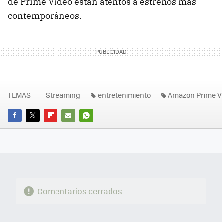
de Prime Video están atentos a estrenos más
contemporáneos.
TEMAS
Streaming
entretenimiento
Amazon Prime V
FACEBOOK
TWITTER
FLIPBOARD
E-
WHATSAPP
MAIL
Comentarios cerrados