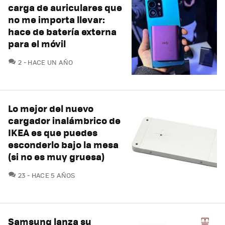
carga de auriculares que
no me importa llevar:
hace de batería externa
para el móvil
COMENTARIOS
2
HACE UN AÑO
Lo mejor del nuevo
cargador inalámbrico de
IKEA es que puedes
esconderlo bajo la mesa
(si no es muy gruesa)
COMENTARIOS
23
HACE 5 AÑOS
Samsung lanza su