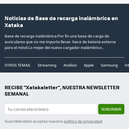
Noticias de Base de recarga inalámbrica en
Xataka
Base de recarga inalámbrica:Por fin una base de carga de
auriculares que no me importa llevar: hace de batería externa
para el móvil.Lo mejor del nuevo cargador inalámbrico...
OTROS TEMAS:
Streaming
Análisis
Apple
Samsung
In
RECIBE "Xatakaletter", NUESTRA NEWSLETTER
SEMANAL
SUSCRIBIR
Suscribiéndote aceptas nuestra
política de privacidad