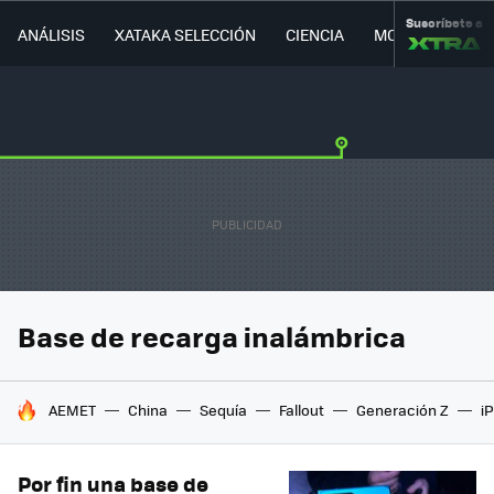
Suscríbete a
ANÁLISIS
XATAKA SELECCIÓN
CIENCIA
MOVILIDAD
Base de recarga inalámbrica
HOY SE HABLA DE
AEMET
China
Sequía
Fallout
Generación Z
i
Por fin una base de