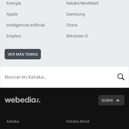
Energía
Xataka Movilidad
Apple
Samsung
Inteligencia artificial
China
Empleo
Windows 11
VER MÁS TEMAS
BUSCA
SUBIR
Xataka
Xataka Móvil