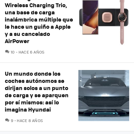
Wireless Charging Trio,
una base de carga
inalámbrica múltiple que
le hace un guiño a Apple
y a su cancelado
AirPower
COMENTARIOS
10
HACE 6 AÑOS
Un mundo donde los
coches autónomos se
dirijan solos a un punto
de carga y se aparquen
por sí mismos: así lo
imagina Hyundai
COMENTARIOS
9
HACE 8 AÑOS