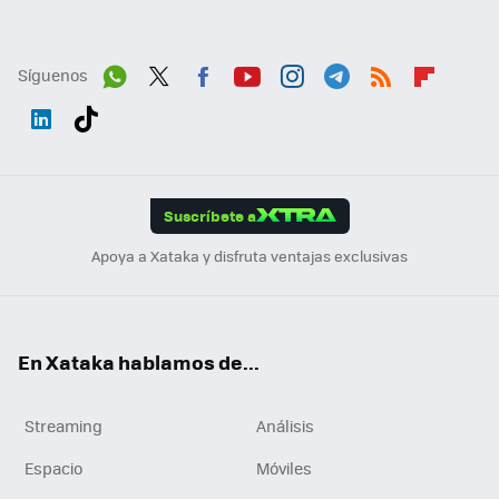
Síguenos
Wh
Twit
Fac
You
Inst
Tele
RSS
Flip
ats
ter
ebo
tub
agr
gra
boa
Link
Tikt
App
ok
e
am
m
rd
edI
ok
Suscríbete a
n
Apoya a Xataka y disfruta ventajas exclusivas
En Xataka hablamos de...
Streaming
Análisis
Espacio
Móviles