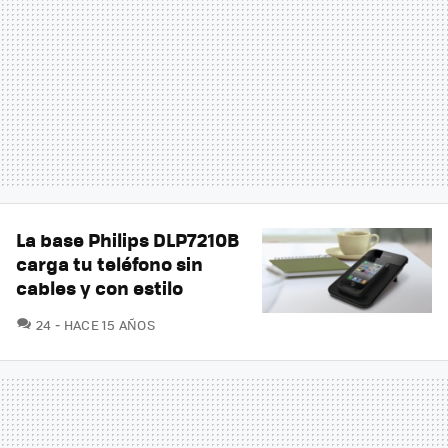
La base Philips DLP7210B
carga tu teléfono sin
cables y con estilo
COMENTARIOS
24
HACE 15 AÑOS