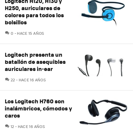
Logitech H120, H130 y
H250, auriculares de
colores para todos los
bolsillos
COMENTARIOS
0
HACE 15 AÑOS
Logitech presenta un
batallón de asequibles
auriculares in-ear
COMENTARIOS
22
HACE 16 AÑOS
Los Logitech H760 son
inalámbricos, cómodos y
caros
COMENTARIOS
12
HACE 16 AÑOS