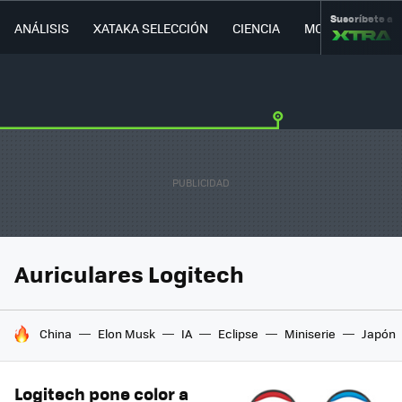
Suscríbete a
ANÁLISIS
XATAKA SELECCIÓN
CIENCIA
MOVILIDAD
Auriculares Logitech
HOY SE HABLA DE
China
Elon Musk
IA
Eclipse
Miniserie
Japón
Logitech pone color a