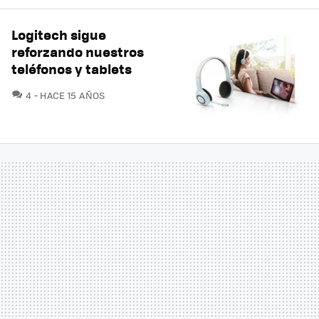
Logitech sigue
reforzando nuestros
teléfonos y tablets
COMENTARIOS
4
HACE 15 AÑOS