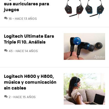
sus auriculares para
juegos
COMENTARIOS
16
HACE 13 AÑOS
Logitech Ultimate Ears
Triple Fi 10. Análisis
COMENTARIOS
43
HACE 14 AÑOS
Logitech H600 y H800,
música y comunicación
sin cables
COMENTARIOS
2
HACE 15 AÑOS