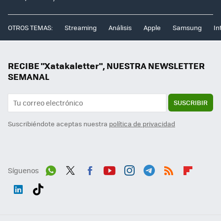
OTROS TEMAS:
Streaming
Análisis
Apple
Samsung
In
RECIBE "Xatakaletter", NUESTRA NEWSLETTER
SEMANAL
SUSCRIBIR
Suscribiéndote aceptas nuestra
política de privacidad
Síguenos
Wh
Twit
Fac
You
Inst
Tele
RSS
Flip
ats
ter
ebo
tub
agr
gra
boa
Link
Tikt
App
ok
e
am
m
rd
edI
ok