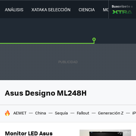
Suscríbete a
ANÁLISIS
XATAKA SELECCIÓN
CIENCIA
MOVILIDAD
Asus Designo ML248H
HOY SE HABLA DE
AEMET
China
Sequía
Fallout
Generación Z
i
Monitor LED Asus