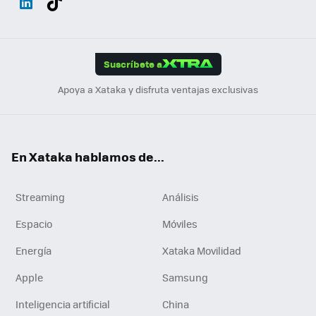
ats
ter
ebo
tub
agr
gra
boa
Link
Tikt
App
ok
e
am
m
rd
edI
ok
Suscríbete a
n
Apoya a Xataka y disfruta ventajas exclusivas
En Xataka hablamos de...
Streaming
Análisis
Espacio
Móviles
Energía
Xataka Movilidad
Apple
Samsung
Inteligencia artificial
China