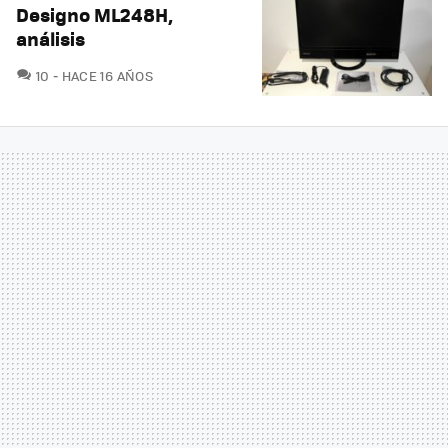
Designo ML248H,
análisis
COMENTARIOS
10
HACE 16 AÑOS