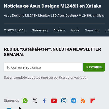
Noticias de Asus Designo ML248H en Xataka
Asus Designo ML248H:Monitor LED Asus Designo ML248H, análisis
OTROS TEMAS:
Streaming
Análisis
Apple
Samsung
In
RECIBE "Xatakaletter", NUESTRA NEWSLETTER
SEMANAL
SUSCRIBIR
Suscribiéndote aceptas nuestra
política de privacidad
Síguenos
Wh
Twit
Fac
You
Inst
Tele
RSS
Flip