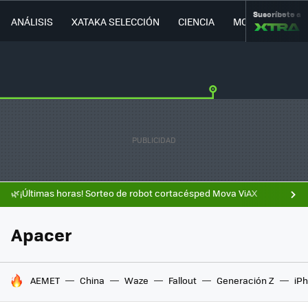
Suscríbete a
ANÁLISIS
XATAKA SELECCIÓN
CIENCIA
MOVILIDAD
🌿¡Últimas horas! Sorteo de robot cortacésped Mova ViAX
Apacer
HOY SE HABLA DE
AEMET
China
Waze
Fallout
Generación Z
iPh