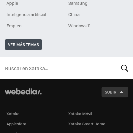
Apple
Samsung
Inteligencia artificial
China
Empleo
Windows 11
VER MÁS TEMAS
BUSCA
SUBIR
Xataka
Xataka Móvil
Applesfera
Xataka Smart Home