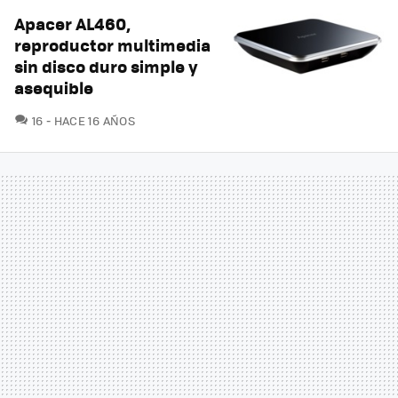
Apacer AL460,
reproductor multimedia
sin disco duro simple y
asequible
COMENTARIOS
16
HACE 16 AÑOS