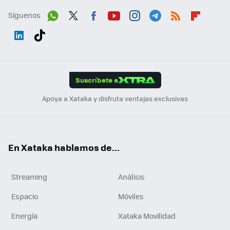
Síguenos
Wh
Twit
Fac
You
Inst
Tele
RSS
Flip
ats
ter
ebo
tub
agr
gra
boa
Link
Tikt
App
ok
e
am
m
rd
edI
ok
Suscríbete a
n
Apoya a Xataka y disfruta ventajas exclusivas
En Xataka hablamos de...
Streaming
Análisis
Espacio
Móviles
Energía
Xataka Movilidad