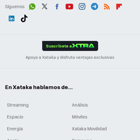
Síguenos
Wh
Twit
Fac
You
Inst
Tele
RSS
Flip
ats
ter
ebo
tub
agr
gra
boa
Link
Tikt
App
ok
e
am
m
rd
edI
ok
Suscríbete a
n
Apoya a Xataka y disfruta ventajas exclusivas
En Xataka hablamos de...
Streaming
Análisis
Espacio
Móviles
Energía
Xataka Movilidad