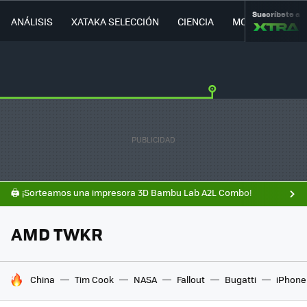
Suscríbete a
ANÁLISIS
XATAKA SELECCIÓN
CIENCIA
MOVILIDAD
🖨️ ¡Sorteamos una impresora 3D Bambu Lab A2L Combo!
AMD TWKR
HOY SE HABLA DE
China
Tim Cook
NASA
Fallout
Bugatti
iPhone 