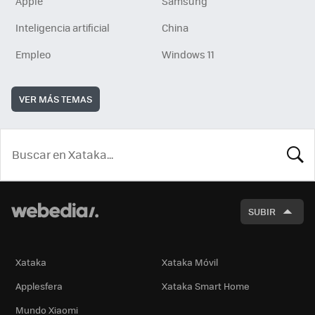
Apple
Samsung
Inteligencia artificial
China
Empleo
Windows 11
VER MÁS TEMAS
BUSCA
SUBIR
Xataka
Xataka Móvil
Applesfera
Xataka Smart Home
Mundo Xiaomi