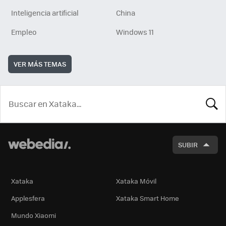
Inteligencia artificial
China
Empleo
Windows 11
VER MÁS TEMAS
BUSCA
SUBIR
Xataka
Xataka Móvil
Applesfera
Xataka Smart Home
Mundo Xiaomi