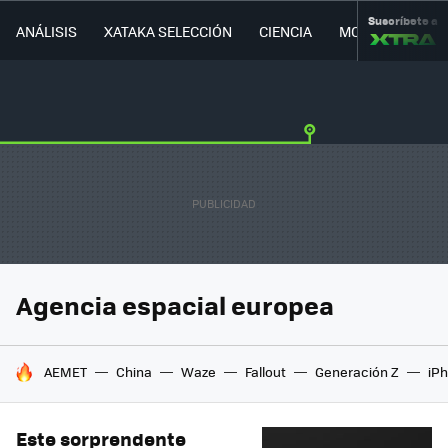
Suscríbete a
ANÁLISIS
XATAKA SELECCIÓN
CIENCIA
MOVILIDAD
Agencia espacial europea
HOY SE HABLA DE
AEMET
China
Waze
Fallout
Generación Z
iPh
Este sorprendente