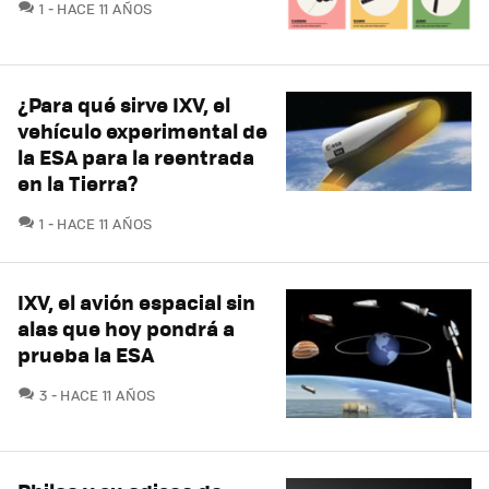
COMENTARIOS
1
HACE 11 AÑOS
¿Para qué sirve IXV, el
vehículo experimental de
la ESA para la reentrada
en la Tierra?
COMENTARIOS
1
HACE 11 AÑOS
IXV, el avión espacial sin
alas que hoy pondrá a
prueba la ESA
COMENTARIOS
3
HACE 11 AÑOS