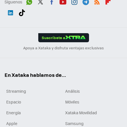
Síguenos
Wh
Twit
Fac
You
Inst
Tele
RSS
Flip
ats
ter
ebo
tub
agr
gra
boa
Link
Tikt
App
ok
e
am
m
rd
edI
ok
Suscríbete a
n
Apoya a Xataka y disfruta ventajas exclusivas
En Xataka hablamos de...
Streaming
Análisis
Espacio
Móviles
Energía
Xataka Movilidad
Apple
Samsung