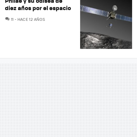
Philae y su odisea de
diez años por el espacio
COMENTARIOS
11
HACE 12 AÑOS