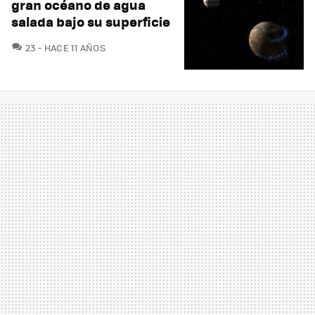
gran océano de agua
salada bajo su superficie
COMENTARIOS
23
HACE 11 AÑOS