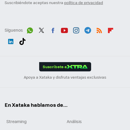
Suscribiéndote aceptas nuestra
política de privacidad
Síguenos
Wh
Twit
Fac
You
Inst
Tele
RSS
Flip
ats
ter
ebo
tub
agr
gra
boa
Link
Tikt
App
ok
e
am
m
rd
edI
ok
Suscríbete a
n
Apoya a Xataka y disfruta ventajas exclusivas
En Xataka hablamos de...
Streaming
Análisis