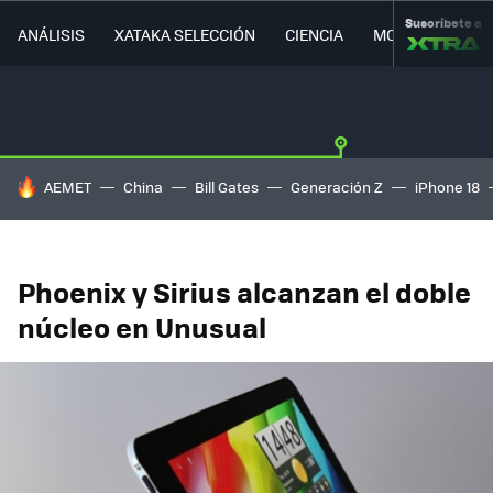
Suscríbete a
ANÁLISIS
XATAKA SELECCIÓN
CIENCIA
MOVILIDAD
HOY SE HABLA DE
AEMET
China
Bill Gates
Generación Z
iPhone 18
Phoenix y Sirius alcanzan el doble
núcleo en Unusual