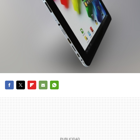
FACEBOOK
TWITTER
FLIPBOARD
E-
WHATSAPP
MAIL