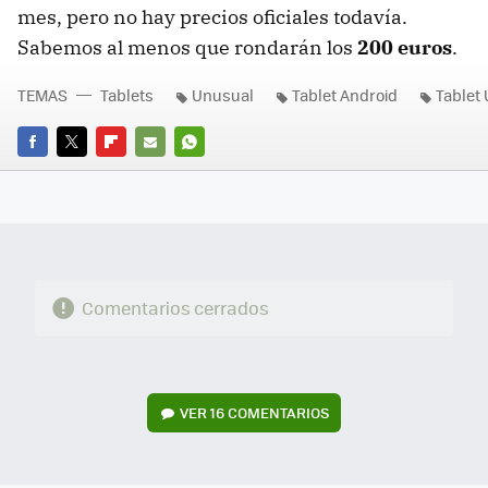
mes, pero no hay precios oficiales todavía.
Sabemos al menos que rondarán los
200 euros
.
TEMAS
Tablets
Unusual
Tablet Android
Tablet
FACEBOOK
TWITTER
FLIPBOARD
E-
WHATSAPP
MAIL
Comentarios cerrados
VER
16 COMENTARIOS