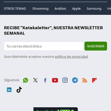
OTROS TEMAS:
Streaming
Análisis
Apple
Samsung
In
RECIBE "Xatakaletter", NUESTRA NEWSLETTER
SEMANAL
SUSCRIBIR
Suscribiéndote aceptas nuestra
política de privacidad
Síguenos
Wh
Twit
Fac
You
Inst
Tele
RSS
Flip
ats
ter
ebo
tub
agr
gra
boa
Link
Tikt
App
ok
e
am
m
rd
edI
ok