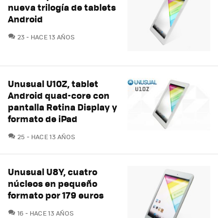
nueva trilogía de tablets
Android
COMENTARIOS
23
HACE 13 AÑOS
Unusual U10Z, tablet
Android quad-core con
pantalla Retina Display y
formato de iPad
COMENTARIOS
25
HACE 13 AÑOS
Unusual U8Y, cuatro
núcleos en pequeño
formato por 179 euros
COMENTARIOS
16
HACE 13 AÑOS