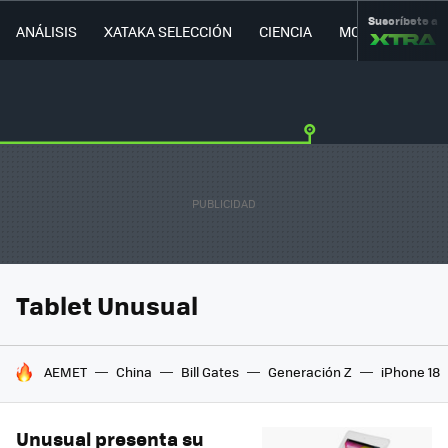
Suscríbete a
ANÁLISIS
XATAKA SELECCIÓN
CIENCIA
MOVILIDAD
Tablet Unusual
HOY SE HABLA DE
AEMET
China
Bill Gates
Generación Z
iPhone 18
Unusual presenta su