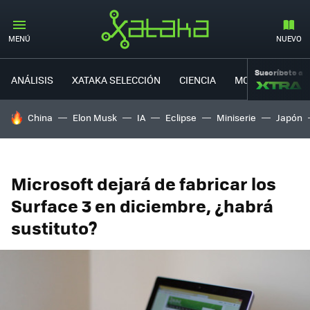
MENÚ
NUEVO
Suscríbete a
ANÁLISIS
XATAKA SELECCIÓN
CIENCIA
MOVILIDAD
HOY SE HABLA DE
China
Elon Musk
IA
Eclipse
Miniserie
Japón
Microsoft dejará de fabricar los
Surface 3 en diciembre, ¿habrá
sustituto?