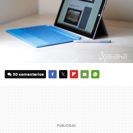
30 comentarios
FACEBOOK
TWITTER
FLIPBOARD
E-
WHATSAPP
MAIL