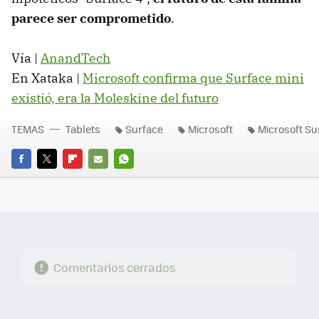
parece ser comprometido
.
Vía |
AnandTech
En Xataka |
Microsoft confirma que Surface mini
existió, era la Moleskine del futuro
TEMAS
Tablets
Surface
Microsoft
Microsoft Su
FACEBOOK
TWITTER
FLIPBOARD
E-
WHATSAPP
MAIL
Comentarios cerrados