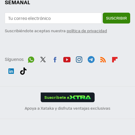
SEMANAL
SUSCRIBIR
Suscribiéndote aceptas nuestra
política de privacidad
Síguenos
Wh
Twit
Fac
You
Inst
Tele
RSS
Flip
ats
ter
ebo
tub
agr
gra
boa
Link
Tikt
App
ok
e
am
m
rd
edI
ok
Suscríbete a
n
Apoya a Xataka y disfruta ventajas exclusivas