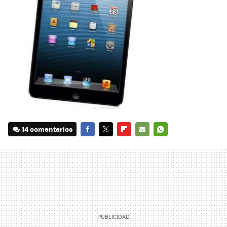
14 comentarios
FACEBOOK
TWITTER
FLIPBOARD
E-
WHATSAPP
MAIL