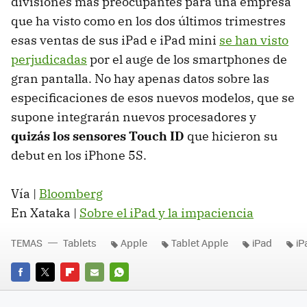
divisiones más preocupantes para una empresa
que ha visto como en los dos últimos trimestres
esas ventas de sus iPad e iPad mini
se han visto
perjudicadas
por el auge de los smartphones de
gran pantalla. No hay apenas datos sobre las
especificaciones de esos nuevos modelos, que se
supone integrarán nuevos procesadores y
quizás los sensores Touch ID
que hicieron su
debut en los iPhone 5S.
Vía |
Bloomberg
En Xataka |
Sobre el iPad y la impaciencia
TEMAS
Tablets
Apple
Tablet Apple
iPad
iP
FACEBOOK
TWITTER
FLIPBOARD
E-
WHATSAPP