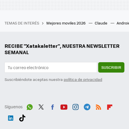
TEMAS DE INTERÉS
Mejores moviles 2026
Claude
Androi
RECIBE "Xatakaletter", NUESTRA NEWSLETTER
SEMANAL
SUSCRIBIR
Suscribiéndote aceptas nuestra
política de privacidad
Síguenos
Wh
Twit
Fac
You
Inst
Tele
RSS
Flip
ats
ter
ebo
tub
agr
gra
boa
Link
Tikt