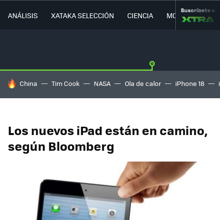
Suscríbete a
ANÁLISIS
XATAKA SELECCIÓN
CIENCIA
MOVILIDAD
HOY SE HABLA DE
China
Tim Cook
NASA
Ola de calor
iPhone 18
Los nuevos iPad están en camino,
según Bloomberg