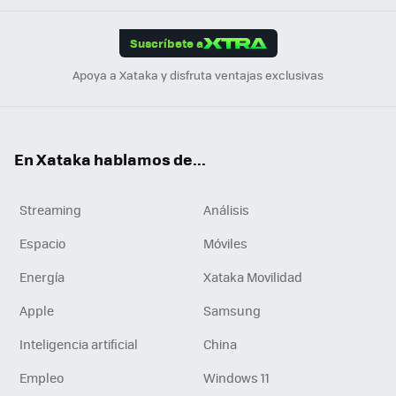
App
ok
e
am
m
rd
edI
ok
Suscríbete a
n
Apoya a Xataka y disfruta ventajas exclusivas
En Xataka hablamos de...
Streaming
Análisis
Espacio
Móviles
Energía
Xataka Movilidad
Apple
Samsung
Inteligencia artificial
China
Empleo
Windows 11