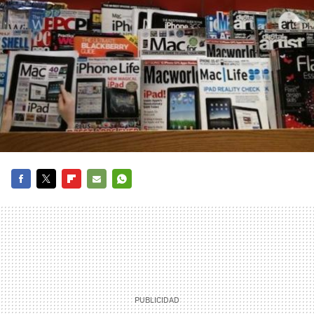
FACEBOOK
TWITTER
FLIPBOARD
E-
WHATSAPP
MAIL