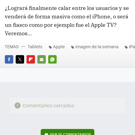
¿Logrará finalmente calar entre los usuarios y se
venderá de forma masiva como el iPhone, o será
un fiasco como por ejemplo fue el Apple TV?
Veremos…
TEMAS
Tablets
Apple
Imagen de la semana
iP
FACEBOOK
TWITTER
FLIPBOARD
E-
WHATSAPP
MAIL
Comentarios cerrados
VER
15 COMENTARIOS