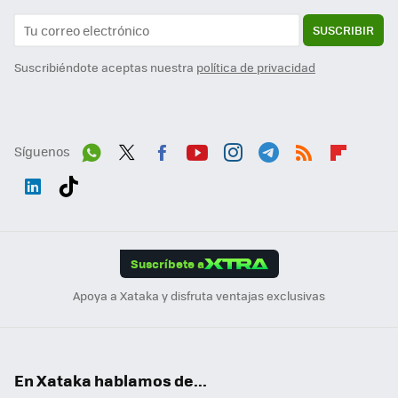
SUSCRIBIR
Suscribiéndote aceptas nuestra
política de privacidad
Síguenos
Wh
Twit
Fac
You
Inst
Tele
RSS
Flip
ats
ter
ebo
tub
agr
gra
boa
Link
Tikt
App
ok
e
am
m
rd
edI
ok
Suscríbete a
n
Apoya a Xataka y disfruta ventajas exclusivas
En Xataka hablamos de...