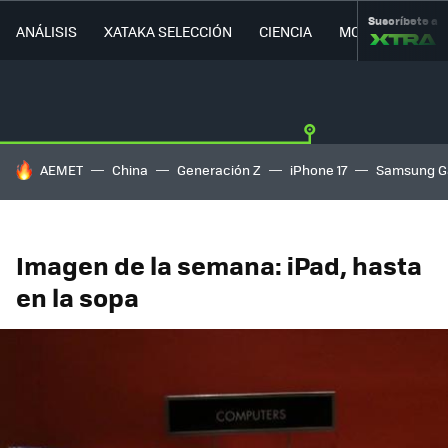
Suscríbete a
ANÁLISIS
XATAKA SELECCIÓN
CIENCIA
MOVILIDAD
HOY SE HABLA DE
AEMET
China
Generación Z
iPhone 17
Samsung G
Imagen de la semana: iPad, hasta
en la sopa