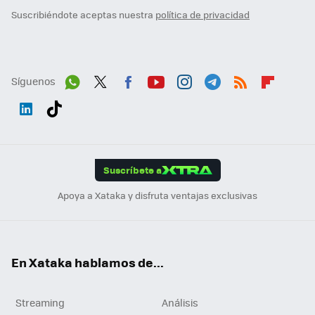
Suscribiéndote aceptas nuestra
política de privacidad
Síguenos
Wh
Twit
Fac
You
Inst
Tele
RSS
Flip
ats
ter
ebo
tub
agr
gra
boa
Link
Tikt
App
ok
e
am
m
rd
edI
ok
Suscríbete a
n
Apoya a Xataka y disfruta ventajas exclusivas
En Xataka hablamos de...
Streaming
Análisis