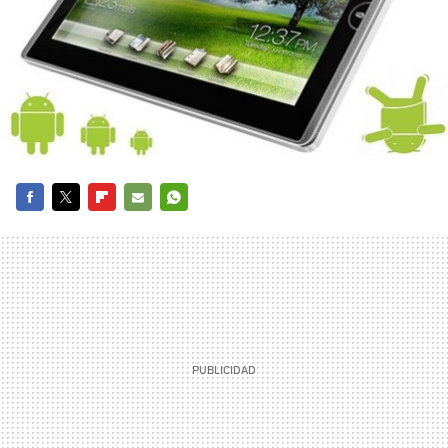
FACEBOOK
TWITTER
FLIPBOARD
E-
WHATSAPP
MAIL