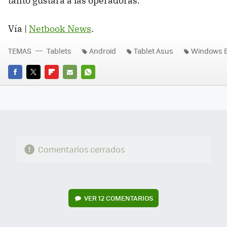
tanto gustará a las operadoras.
Vía |
Netbook News
.
TEMAS
Tablets
Android
Tablet Asus
Windows 
FACEBOOK
TWITTER
FLIPBOARD
E-
WHATSAPP
MAIL
Comentarios cerrados
VER
12 COMENTARIOS