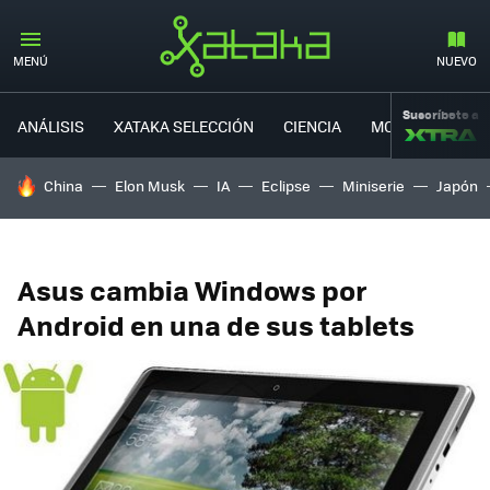
MENÚ
NUEVO
Suscríbete a
ANÁLISIS
XATAKA SELECCIÓN
CIENCIA
MOVILIDAD
HOY SE HABLA DE
China
Elon Musk
IA
Eclipse
Miniserie
Japón
Asus cambia Windows por
Android en una de sus tablets