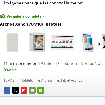
imágenes para que las conozcáis mejor:
Ver galería completa »
Archos Xenon 70 y 101 (8 fotos)
Ne
Más información |
Archos 101 Xenon
|
Archos 70
Xenon
TEMAS
Tablets
Archos
Tablet Archos
FACEBOOK
TWITTER
FLIPBOARD
E-
WHATSAPP
MAIL