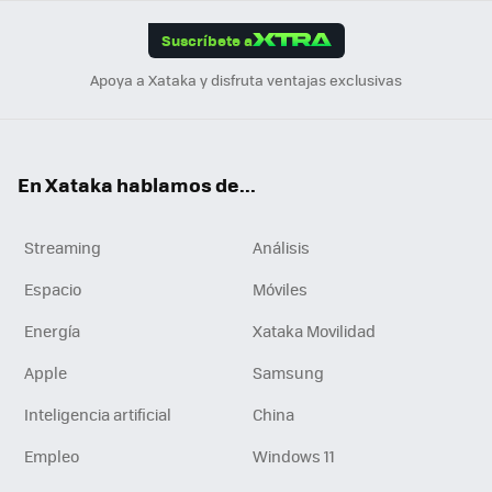
App
ok
e
am
m
rd
edI
ok
Suscríbete a
n
Apoya a Xataka y disfruta ventajas exclusivas
En Xataka hablamos de...
Streaming
Análisis
Espacio
Móviles
Energía
Xataka Movilidad
Apple
Samsung
Inteligencia artificial
China
Empleo
Windows 11