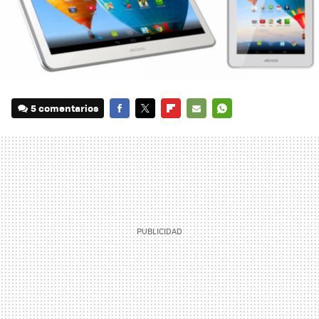
5 comentarios
FACEBOOK
TWITTER
FLIPBOARD
E-
WHATSAPP
MAIL