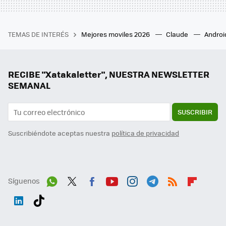
TEMAS DE INTERÉS
Mejores moviles 2026
Claude
Androi
RECIBE "Xatakaletter", NUESTRA NEWSLETTER
SEMANAL
SUSCRIBIR
Suscribiéndote aceptas nuestra
política de privacidad
Síguenos
Wh
Twit
Fac
You
Inst
Tele
RSS
Flip
ats
ter
ebo
tub
agr
gra
boa
Link
Tikt