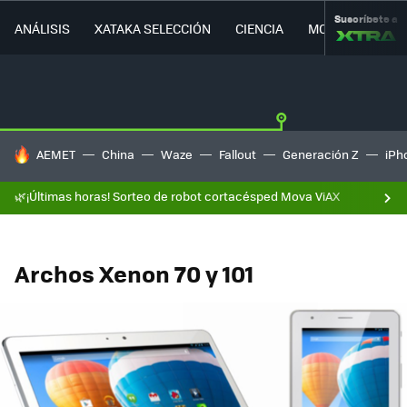
Suscríbete a
ANÁLISIS
XATAKA SELECCIÓN
CIENCIA
MOVILIDAD
HOY SE HABLA DE
AEMET
China
Waze
Fallout
Generación Z
iPh
🌿¡Últimas horas! Sorteo de robot cortacésped Mova ViAX
Archos Xenon 70 y 101