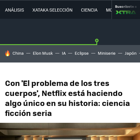
Suscríbete a
ANÁLISIS
XATAKA SELECCIÓN
CIENCIA
MOVILIDAD
HOY SE HABLA DE
China
Elon Musk
IA
Eclipse
Miniserie
Japón
Con 'El problema de los tres
cuerpos', Netflix está haciendo
algo único en su historia: ciencia
ficción seria