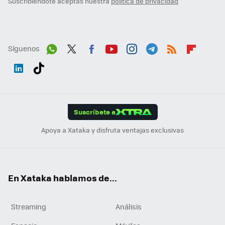
Suscribiéndote aceptas nuestra
política de privacidad
Síguenos
Wh
Twit
Fac
You
Inst
Tele
RSS
Flip
ats
ter
ebo
tub
agr
gra
boa
Link
Tikt
App
ok
e
am
m
rd
edI
ok
Suscríbete a
n
Apoya a Xataka y disfruta ventajas exclusivas
En Xataka hablamos de...
Streaming
Análisis