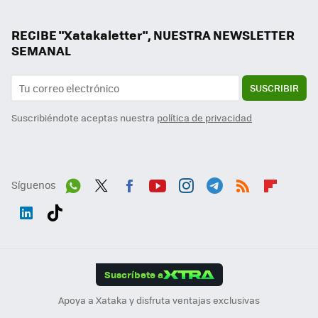
RECIBE "Xatakaletter", NUESTRA NEWSLETTER
SEMANAL
SUSCRIBIR
Suscribiéndote aceptas nuestra
política de privacidad
Síguenos
Wh
Twit
Fac
You
Inst
Tele
RSS
Flip
ats
ter
ebo
tub
agr
gra
boa
Link
Tikt
App
ok
e
am
m
rd
edI
ok
Suscríbete a
n
Apoya a Xataka y disfruta ventajas exclusivas