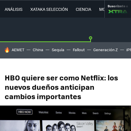
Suscríbete a
ANÁLISIS
XATAKA SELECCIÓN
CIENCIA
MOVILIDAD
HOY SE HABLA DE
AEMET
China
Sequía
Fallout
Generación Z
iP
HBO quiere ser como Netflix: los
nuevos dueños anticipan
cambios importantes