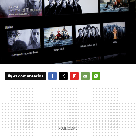
41 comentarios
FACEBOOK
TWITTER
FLIPBOARD
E-
WHATSAPP
MAIL