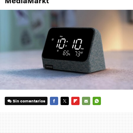
MediaMarkt
Sin comentarios
FACEBOOK
TWITTER
FLIPBOARD
E-
WHATSAPP
MAIL