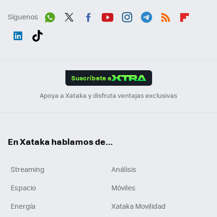
Síguenos
Wh
Twit
Fac
You
Inst
Tele
RSS
Flip
ats
ter
ebo
tub
agr
gra
boa
Link
Tikt
App
ok
e
am
m
rd
edI
ok
Suscríbete a
n
Apoya a Xataka y disfruta ventajas exclusivas
En Xataka hablamos de...
Streaming
Análisis
Espacio
Móviles
Energía
Xataka Movilidad