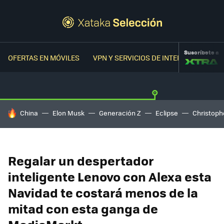
Suscríbete a
OFERTAS EN MÓVILES
VPN Y SERVICIOS DE INTERNET
OFER
HOY SE HABLA DE
China
Elon Musk
Generación Z
Eclipse
Christoph
Regalar un despertador
inteligente Lenovo con Alexa esta
Navidad te costará menos de la
mitad con esta ganga de