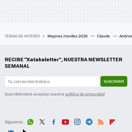
TEMAS DE INTERÉS
Mejores moviles 2026
Claude
Androi
RECIBE "Xatakaletter", NUESTRA NEWSLETTER
SEMANAL
SUSCRIBIR
Suscribiéndote aceptas nuestra
política de privacidad
Síguenos
Wh
Twit
Fac
You
Inst
Tele
RSS
Flip