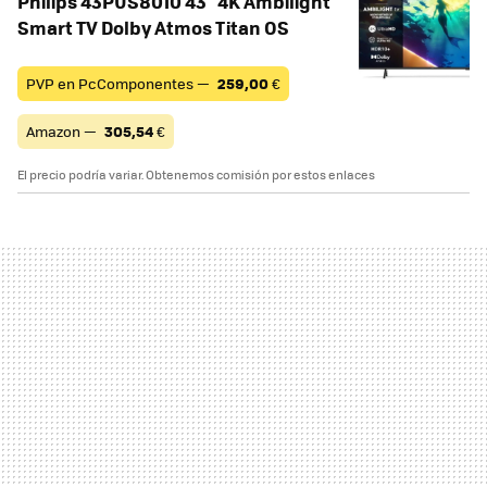
Philips 43PUS8010 43" 4K Ambilight
Smart TV Dolby Atmos Titan OS
PVP en PcComponentes —
259,00
€
Amazon —
305,54
€
El precio podría variar. Obtenemos comisión por estos enlaces