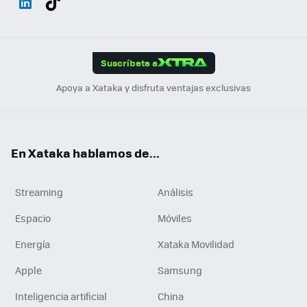
ats
ter
ebo
tub
agr
gra
boa
Link
Tikt
App
ok
e
am
m
rd
edI
ok
Suscríbete a
n
Apoya a Xataka y disfruta ventajas exclusivas
En Xataka hablamos de...
Streaming
Análisis
Espacio
Móviles
Energía
Xataka Movilidad
Apple
Samsung
Inteligencia artificial
China