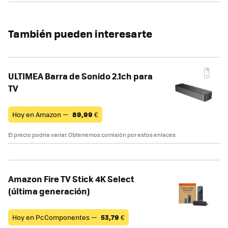
También pueden interesarte
ULTIMEA Barra de Sonido 2.1ch para
TV
Hoy en Amazon —
89,99
€
El precio podría variar. Obtenemos comisión por estos enlaces
Amazon Fire TV Stick 4K Select
(última generación)
Hoy en PcComponentes —
53,79
€