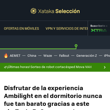
Suscríbete a
OFERTAS EN MÓVILES
VPN Y SERVICIOS DE INTERNET
OFER
HOY SE HABLA DE
AEMET
China
Waze
Fallout
Generación Z
iPh
🌿¡Últimas horas! Sorteo de robot cortacésped Mova ViAX
Disfrutar de la experiencia
Ambilight en el dormitorio nunca
fue tan barato gracias a este