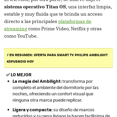
sistema operativo Titan OS
, una interfaz limpia,
estable y muy fluida que te brinda un acceso
directo a las principales
plataformas de
streaming
como Prime Video, Netflix y otras
como YouTube.
⚡ EN RESUMEN: OFERTA PARA SMART TV PHILIPS AMBILIGHT
43PUS8010 HOY
✅
LO MEJOR
La magia del Ambilight:
transforma por
completo el ambiente del dormitorio por las
noches, ofreciendo un confort visual que
ninguna otra marca puede replicar.
Ligera y compacta:
su diseño de marcos
reducidos y su peso liviano la hacen facilísima de