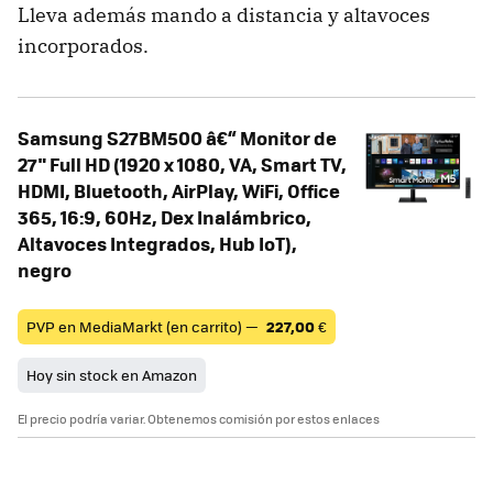
Lleva además mando a distancia y altavoces
incorporados.
Samsung S27BM500 â€“ Monitor de
27" Full HD (1920 x 1080, VA, Smart TV,
HDMI, Bluetooth, AirPlay, WiFi, Office
365, 16:9, 60Hz, Dex Inalámbrico,
Altavoces Integrados, Hub IoT),
negro
PVP en MediaMarkt (en carrito) —
227,00
€
Hoy sin stock en Amazon
El precio podría variar. Obtenemos comisión por estos enlaces