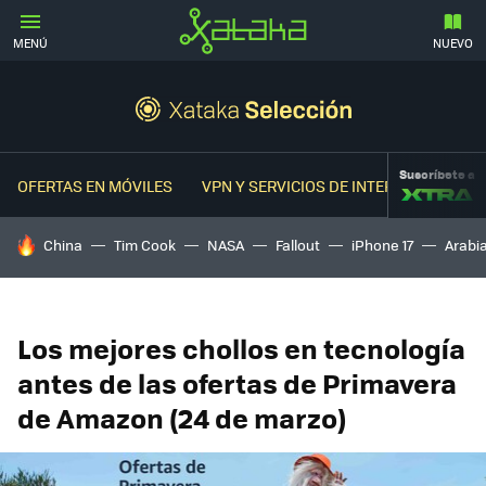
MENÚ
NUEVO
Suscríbete a
OFERTAS EN MÓVILES
VPN Y SERVICIOS DE INTERNET
OFER
HOY SE HABLA DE
China
Tim Cook
NASA
Fallout
iPhone 17
Arabi
Los mejores chollos en tecnología
antes de las ofertas de Primavera
de Amazon (24 de marzo)