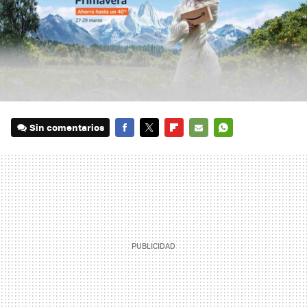
Sin comentarios
FACEBOOK
TWITTER
FLIPBOARD
E-
WHATSAPP
MAIL