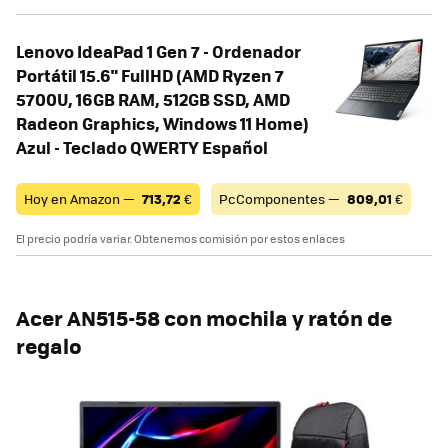
Lenovo IdeaPad 1 Gen 7 - Ordenador
Portátil 15.6" FullHD (AMD Ryzen 7
5700U, 16GB RAM, 512GB SSD, AMD
Radeon Graphics, Windows 11 Home)
Azul - Teclado QWERTY Español
Hoy en Amazon —
713,72
€
PcComponentes —
809,01
€
El precio podría variar. Obtenemos comisión por estos enlaces
Acer AN515-58 con mochila y ratón de
regalo