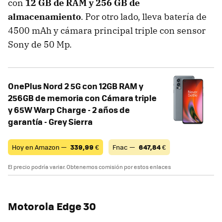
con
12 GB de RAM y 256 GB de
almacenamiento
. Por otro lado, lleva batería de
4500 mAh y cámara principal triple con sensor
Sony de 50 Mp.
OnePlus Nord 2 5G con 12GB RAM y
256GB de memoria con Cámara triple
y 65W Warp Charge - 2 años de
garantía - Grey Sierra
Hoy en Amazon —
339,99
€
Fnac —
647,84
€
El precio podría variar. Obtenemos comisión por estos enlaces
Motorola Edge 30