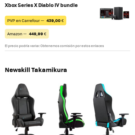
Xbox Series X Diablo IV bundle
PVP en Carrefour —
439,00
€
Amazon —
449,99
€
El precio podría variar. Obtenemos comisión por estos enlaces
Newskill Takamikura