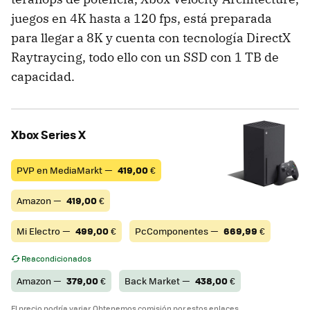
juegos en 4K hasta a 120 fps, está preparada
para llegar a 8K y cuenta con tecnología DirectX
Raytraycing, todo ello con un SSD con 1 TB de
capacidad.
Xbox Series X
PVP en MediaMarkt —
419,00
€
Amazon —
419,00
€
Mi Electro —
499,00
€
PcComponentes —
669,99
€
Reacondicionados
Amazon —
379,00
€
Back Market —
438,00
€
El precio podría variar. Obtenemos comisión por estos enlaces