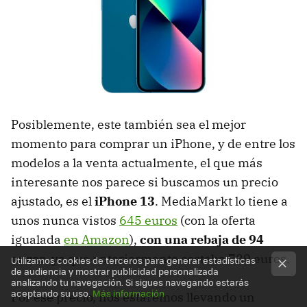
Posiblemente, este también sea el mejor
momento para comprar un iPhone, y de entre los
modelos a la venta actualmente, el que más
interesante nos parece si buscamos un precio
ajustado, es el
iPhone 13
. MediaMarkt lo tiene a
unos nunca vistos
645 euros
(con la oferta
igualada
en Amazon
),
con una rebaja de 94
euros
, ya que anteriormente costaba 739 euros.
Utilizamos cookies de terceros para generar estadísticas
de audiencia y mostrar publicidad personalizada
analizando tu navegación. Si sigues navegando estarás
aceptando su uso.
Más información
Por ese precio, nos estaremos llevando un