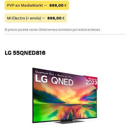
PVP en MediaMarkt —
899,00
€
Mi Electro (+ envío) —
899,00
€
El precio podría variar. Obtenemos comisión por estos enlaces
LG 55QNED816