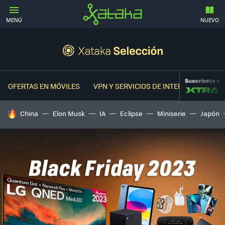
MENÚ
NUEVO
Suscríbete a
OFERTAS EN MÓVILES
VPN Y SERVICIOS DE INTERNET
OFER
HOY SE HABLA DE
China
Elon Musk
IA
Eclipse
Miniserie
Japón