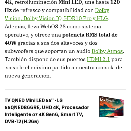
4K
, retroiluminación
Mini LED
, una hasta
120
Hz
de refresco y compatibilidad con
Dolby
Vision, Dolby Vision IQ, HDR10 Pro y HLG
.
Además, lleva WebOS 23 como sistema
operativo, y ofrece una
potencia RMS total de
40W
gracias a sus dos altavoces y dos
subwoofers que soportan un audio
Dolby Atmos
.
También dispone de sus puertos
HDMI 2.1
para
sacarle el máximo partido a nuestra consola de
nueva generación.
TV QNED Mini LED 55" - LG
55QNED866RE, UHD 4K, Procesador
Inteligente α7 4K Gen6, Smart TV,
DVB-T2 (H.265)