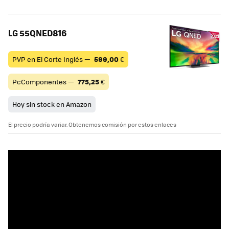
LG 55QNED816
PVP en El Corte Inglés —
599,00
€
PcComponentes —
775,25
€
Hoy sin stock en Amazon
El precio podría variar. Obtenemos comisión por estos enlaces