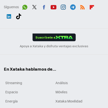
Síguenos
Wh
Twit
Fac
You
Inst
Tele
RSS
Flip
ats
ter
ebo
tub
agr
gra
boa
Link
Tikt
App
ok
e
am
m
rd
edI
ok
Suscríbete a
n
Apoya a Xataka y disfruta ventajas exclusivas
En Xataka hablamos de...
Streaming
Análisis
Espacio
Móviles
Energía
Xataka Movilidad