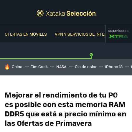
Suscríbete a
OFERTAS EN MÓVILES
VPN Y SERVICIOS DE INTERNET
OFER
HOY SE HABLA DE
China
Tim Cook
NASA
Ola de calor
iPhone 18
Mejorar el rendimiento de tu PC
es posible con esta memoria RAM
DDR5 que está a precio mínimo en
las Ofertas de Primavera