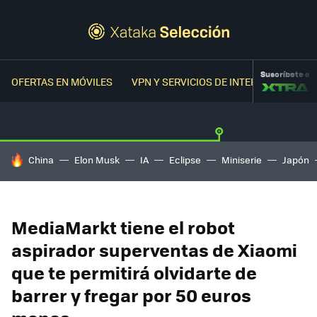
Suscríbete a
OFERTAS EN MÓVILES
VPN Y SERVICIOS DE INTERNET
OFER
HOY SE HABLA DE
China
Elon Musk
IA
Eclipse
Miniserie
Japón
MediaMarkt tiene el robot
aspirador superventas de Xiaomi
que te permitirá olvidarte de
barrer y fregar por 50 euros