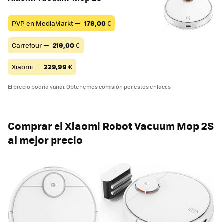
PVP en MediaMarkt —
179,00
€
Carrefour —
219,00
€
Xiaomi —
229,99
€
El precio podría variar. Obtenemos comisión por estos enlaces
Comprar el Xiaomi Robot Vacuum Mop 2S
al mejor precio