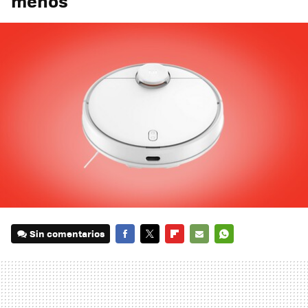
menos
Sin comentarios
FACEBOOK
TWITTER
FLIPBOARD
E-
WHATSAPP
MAIL