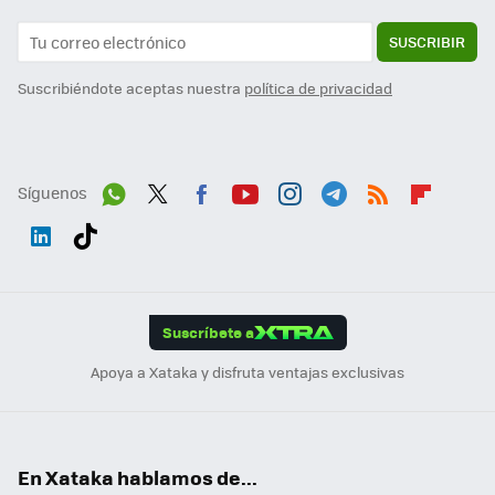
SUSCRIBIR
Suscribiéndote aceptas nuestra
política de privacidad
Síguenos
Wh
Twit
Fac
You
Inst
Tele
RSS
Flip
ats
ter
ebo
tub
agr
gra
boa
Link
Tikt
App
ok
e
am
m
rd
edI
ok
Suscríbete a
n
Apoya a Xataka y disfruta ventajas exclusivas
En Xataka hablamos de...