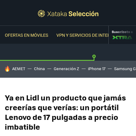
Suscríbete a
OFERTAS EN MÓVILES
VPN Y SERVICIOS DE INTERNET
OFER
HOY SE HABLA DE
AEMET
China
Generación Z
iPhone 17
Samsung G
Ya en Lidl un producto que jamás
creerías que verías: un portátil
Lenovo de 17 pulgadas a precio
imbatible