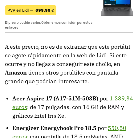
PVP en Lidl —
699,99
€
El precio podría variar. Obtenemos comisión por estos
enlaces
A este precio, no es de extrañar que este portátil
se agote rápidamente en la web de Lidl. Si esto
ocurre y no llegas a conseguir este chollo, en
Amazon
tienes otros portátiles con pantalla
grande que podrían interesarte.
Acer Aspire 17 (A17-51M-503B)
por
1.289,34
euros
: de 17 pulgadas, con 16 GB de RAM y
gráficos Intel Iris Xe.
Energizer Energybook Pro 18.5
por
550,50
euros
: con pantalla de 18,5 pulgadas, AMD