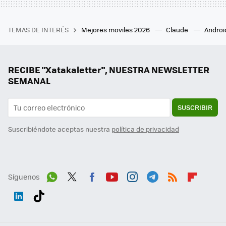
TEMAS DE INTERÉS
Mejores moviles 2026
Claude
Androi
RECIBE "Xatakaletter", NUESTRA NEWSLETTER
SEMANAL
SUSCRIBIR
Suscribiéndote aceptas nuestra
política de privacidad
Síguenos
Wh
Twit
Fac
You
Inst
Tele
RSS
Flip
ats
ter
ebo
tub
agr
gra
boa
Link
Tikt
App
ok
e
am
m
rd