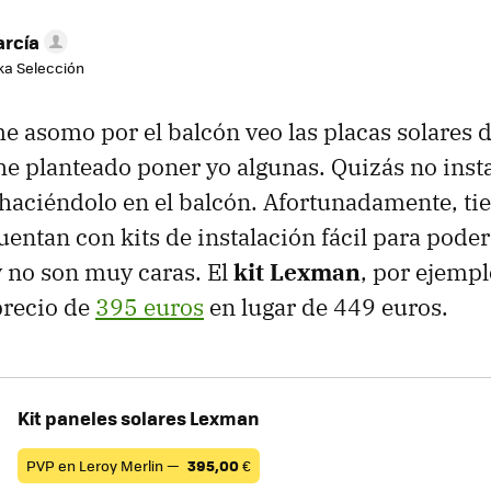
arcía
aka Selección
 asomo por el balcón veo las placas solares d
e planteado poner yo algunas. Quizás no insta
í haciéndolo en el balcón. Afortunadamente, t
uentan con kits de instalación fácil para pode
 y no son muy caras. El
kit Lexman
, por ejempl
precio de
395 euros
en lugar de 449 euros.
Kit paneles solares Lexman
PVP en Leroy Merlin —
395,00
€