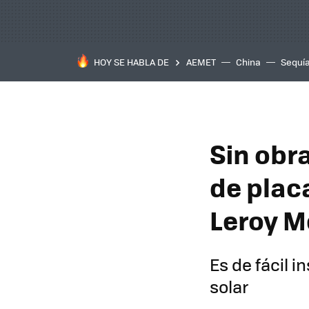
HOY SE HABLA DE
AEMET
China
Sequí
Sin obras
de plac
Leroy M
Es de fácil i
solar