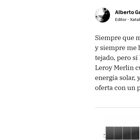
Alberto G
Editor - Xat
Siempre que me
y siempre me h
tejado, pero s
Leroy Merlin c
energía solar,
oferta con un 