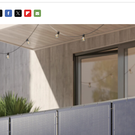
FACEBOOK
TWITTER
FLIPBOARD
E-
MAIL