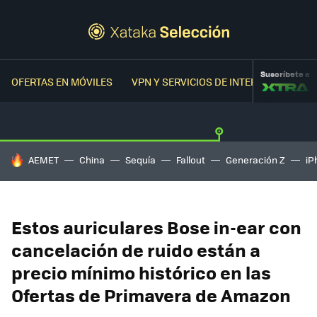
Suscríbete a
OFERTAS EN MÓVILES
VPN Y SERVICIOS DE INTERNET
OFER
HOY SE HABLA DE
AEMET
China
Sequía
Fallout
Generación Z
iP
Estos auriculares Bose in-ear con
cancelación de ruido están a
precio mínimo histórico en las
Ofertas de Primavera de Amazon