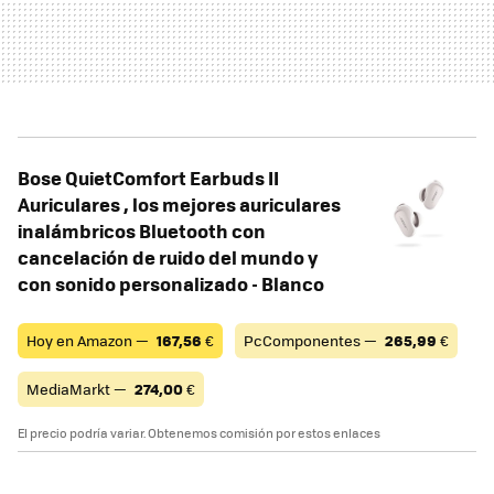
Bose QuietComfort Earbuds II
Auriculares , los mejores auriculares
inalámbricos Bluetooth con
cancelación de ruido del mundo y
con sonido personalizado - Blanco
Hoy en Amazon —
167,56
€
PcComponentes —
265,99
€
MediaMarkt —
274,00
€
El precio podría variar. Obtenemos comisión por estos enlaces