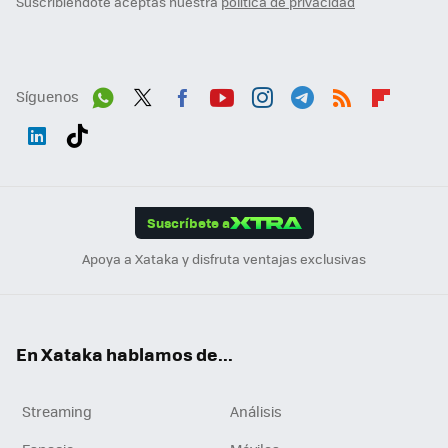
Suscribiéndote aceptas nuestra
política de privacidad
Síguenos
Wh
Twit
Fac
You
Inst
Tele
RSS
Flip
ats
ter
ebo
tub
agr
gra
boa
Link
Tikt
App
ok
e
am
m
rd
edI
ok
Suscríbete a
n
Apoya a Xataka y disfruta ventajas exclusivas
En Xataka hablamos de...
Streaming
Análisis