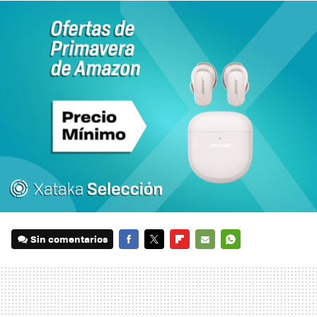
Sin comentarios
FACEBOOK
TWITTER
FLIPBOARD
E-
WHATSAPP
MAIL