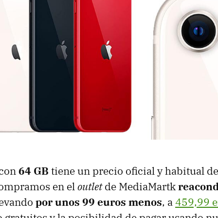
 con
64 GB
tiene un precio oficial y habitual d
 compramos en el
outlet
de MediaMartk
reacond
llevando
por unos 99 euros menos
, a
459,99 e
o gratuitos y la posibilidad de pagar usando n