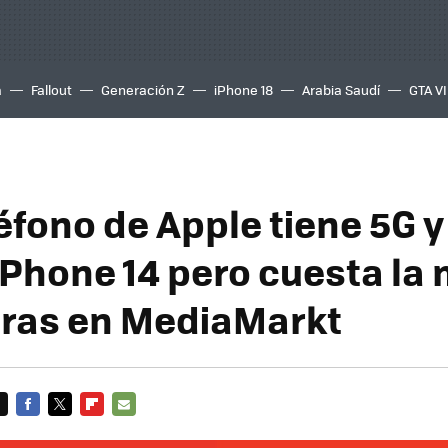
a
Fallout
Generación Z
iPhone 18
Arabia Saudí
GTA VI
éfono de Apple tiene 5G y
iPhone 14 pero cuesta la 
ras en MediaMarkt
FACEBOOK
TWITTER
FLIPBOARD
E-