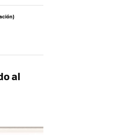
ación)
do al