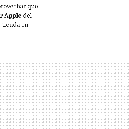
provechar que
or Apple
del
u tienda en