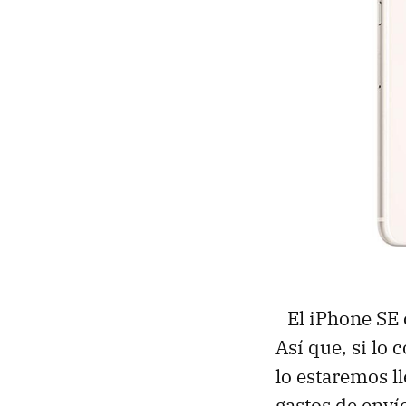
El iPhone SE
Así que, si lo
lo estaremos 
gastos de enví