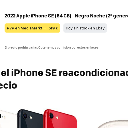
2022 Apple iPhone SE (64 GB) - Negro Noche (2ª gener
PVP en MediaMarkt —
519
€
Hoy sin stock en Ebay
El precio podría variar. Obtenemos comisión por estos enlaces
el iPhone SE reacondiciona
ecio