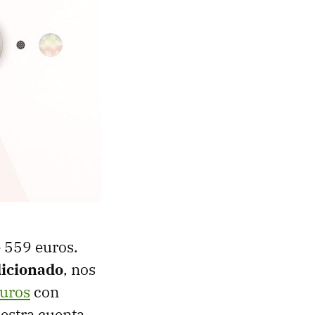
e 559 euros.
icionado
, nos
uros
con
uestra cuenta