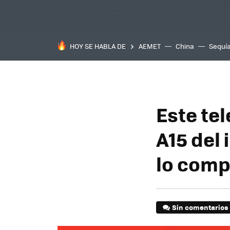
HOY SE HABLA DE
AEMET
China
Sequí
Este tel
A15 del 
lo comp
Sin comentarios