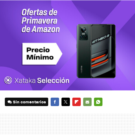
Sin comentarios
FACEBOOK
TWITTER
FLIPBOARD
E-
WHATSAPP
MAIL