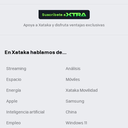
App
ok
e
am
m
rd
edI
ok
Suscríbete a
n
Apoya a Xataka y disfruta ventajas exclusivas
En Xataka hablamos de...
Streaming
Análisis
Espacio
Móviles
Energía
Xataka Movilidad
Apple
Samsung
Inteligencia artificial
China
Empleo
Windows 11