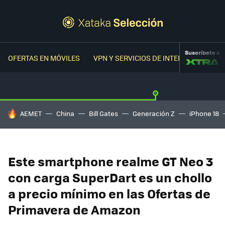
Suscríbete a
OFERTAS EN MÓVILES
VPN Y SERVICIOS DE INTERNET
OFER
HOY SE HABLA DE
AEMET
China
Bill Gates
Generación Z
iPhone 18
Este smartphone realme GT Neo 3
con carga SuperDart es un chollo
a precio mínimo en las Ofertas de
Primavera de Amazon