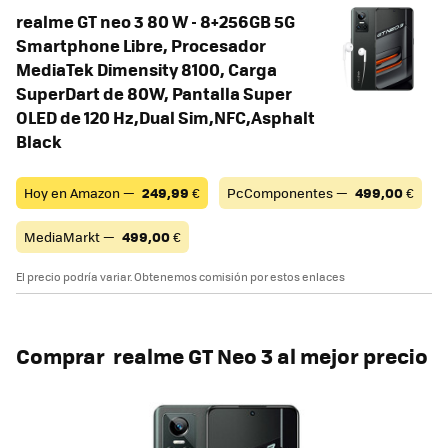
realme GT neo 3 80 W - 8+256GB 5G
Smartphone Libre, Procesador
MediaTek Dimensity 8100, Carga
SuperDart de 80W, Pantalla Super
OLED de 120 Hz,Dual Sim,NFC,Asphalt
Black
Hoy en Amazon —
249,99
€
PcComponentes —
499,00
€
MediaMarkt —
499,00
€
El precio podría variar. Obtenemos comisión por estos enlaces
Comprar realme GT Neo 3 al mejor precio