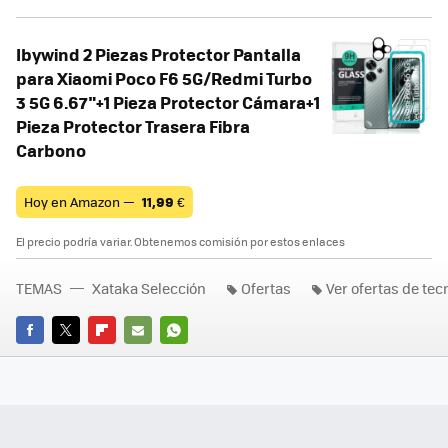
Ibywind 2 Piezas Protector Pantalla
para Xiaomi Poco F6 5G/Redmi Turbo
3 5G 6.67"+1 Pieza Protector Cámara+1
Pieza Protector Trasera Fibra
Carbono
Hoy en Amazon —
11,99
€
El precio podría variar. Obtenemos comisión por estos enlaces
TEMAS
Xataka Selección
Ofertas
Ver ofertas de tec
FACEBOOK
TWITTER
FLIPBOARD
E-
WHATSAPP
MAIL