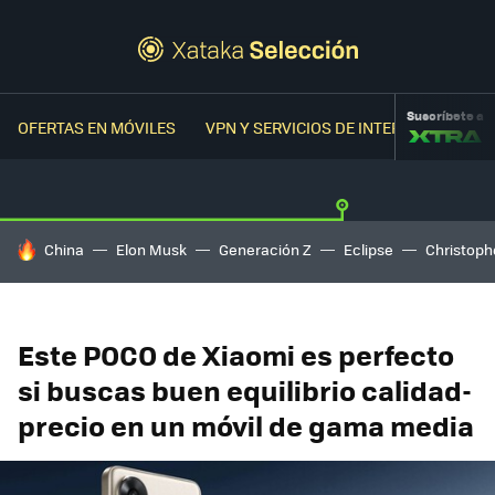
Suscríbete a
OFERTAS EN MÓVILES
VPN Y SERVICIOS DE INTERNET
OFER
HOY SE HABLA DE
China
Elon Musk
Generación Z
Eclipse
Christoph
Este POCO de Xiaomi es perfecto
si buscas buen equilibrio calidad-
precio en un móvil de gama media