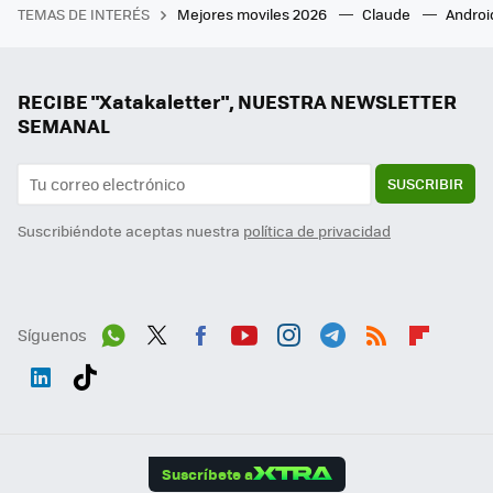
TEMAS DE INTERÉS
Mejores moviles 2026
Claude
Androi
RECIBE "Xatakaletter", NUESTRA NEWSLETTER
SEMANAL
SUSCRIBIR
Suscribiéndote aceptas nuestra
política de privacidad
Síguenos
Wh
Twit
Fac
You
Inst
Tele
RSS
Flip
ats
ter
ebo
tub
agr
gra
boa
Link
Tikt
App
ok
e
am
m
rd
edI
ok
Suscríbete a
n