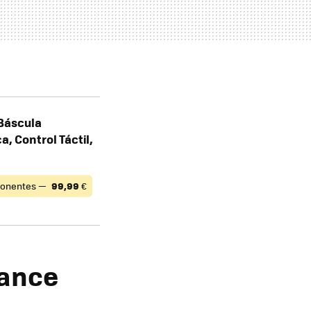
 Báscula
, Control Táctil,
onentes —
99,99
€
vance