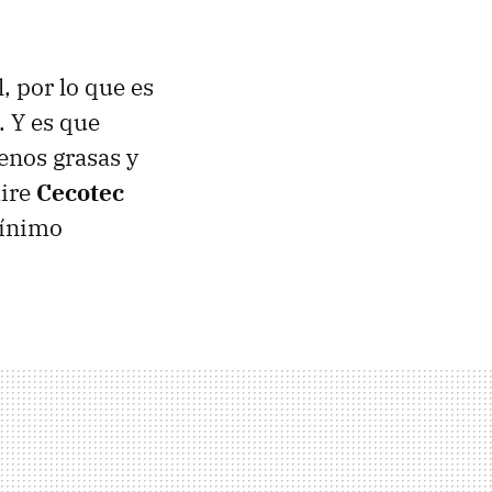
, por lo que es
. Y es que
enos grasas y
aire
Cecotec
mínimo