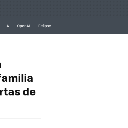
IA
OpenAI
Eclipse
n
familia
rtas de