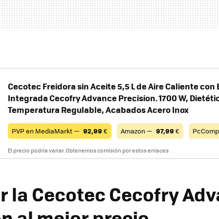
Cecotec Freidora sin Aceite 5,5 L de Aire Caliente con
Integrada Cecofry Advance Precision. 1700 W, Dietética
Temperatura Regulable, Acabados Acero Inox
PVP en MediaMarkt —
92,99
€
Amazon —
97,99
€
PcComp
El precio podría variar. Obtenemos comisión por estos enlaces
 la Cecotec Cecofry Ad
n al mejor precio