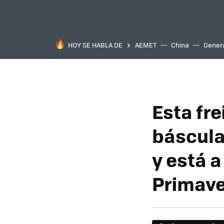
HOY SE HABLA DE
AEMET
China
Gener
Esta fr
báscula 
y está a
Primav