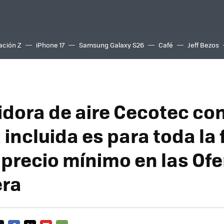
ación Z
iPhone 17
Samsung Galaxy S26
Café
Jeff Bezos
eidora de aire Cecotec co
incluida es para toda la 
 precio mínimo en las Ofe
era