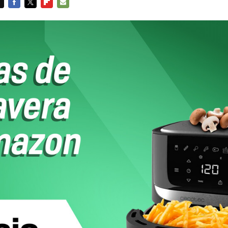
FACEBOOK
TWITTER
FLIPBOARD
E-
MAIL