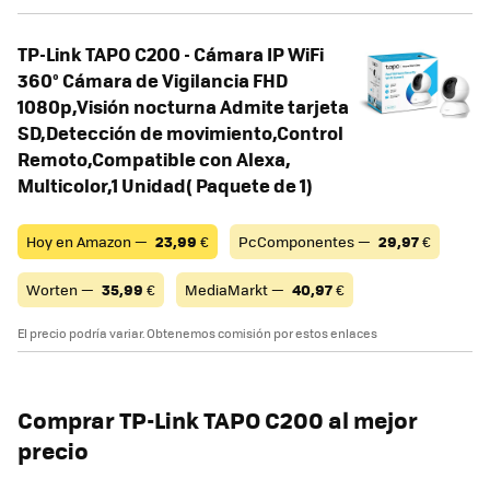
TP-Link TAPO C200 - Cámara IP WiFi
360° Cámara de Vigilancia FHD
1080p,Visión nocturna Admite tarjeta
SD,Detección de movimiento,Control
Remoto,Compatible con Alexa,
Multicolor,1 Unidad( Paquete de 1)
Hoy en Amazon —
23,99
€
PcComponentes —
29,97
€
Worten —
35,99
€
MediaMarkt —
40,97
€
El precio podría variar. Obtenemos comisión por estos enlaces
Comprar TP-Link TAPO C200 al mejor
precio