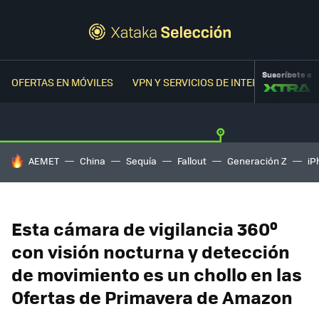
Suscríbete a
OFERTAS EN MÓVILES
VPN Y SERVICIOS DE INTERNET
OFER
HOY SE HABLA DE
AEMET
China
Sequía
Fallout
Generación Z
iP
Esta cámara de vigilancia 360º
con visión nocturna y detección
de movimiento es un chollo en las
Ofertas de Primavera de Amazon