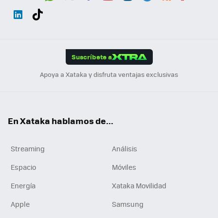
Wh
Twit
Fac
You
Inst
Tele
RSS
Flip
ats
ter
ebo
tub
agr
gra
boa
Link
Tikt
App
ok
e
am
m
rd
edI
ok
Suscríbete a
n
Apoya a Xataka y disfruta ventajas exclusivas
En Xataka hablamos de...
Streaming
Análisis
Espacio
Móviles
Energía
Xataka Movilidad
Apple
Samsung