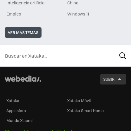
Inteligencia artificial
China
Empleo
Windows 11
VER MÁS TEMAS
BUSCA
SUBIR
Xataka
Xataka Móvil
Applesfera
Xataka Smart Home
Mundo Xiaomi