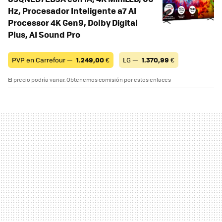
Hz, Procesador Inteligente a7 AI
Processor 4K Gen9, Dolby Digital
Plus, AI Sound Pro
PVP en Carrefour —
1.249,00
€
LG —
1.370,99
€
El precio podría variar. Obtenemos comisión por estos enlaces