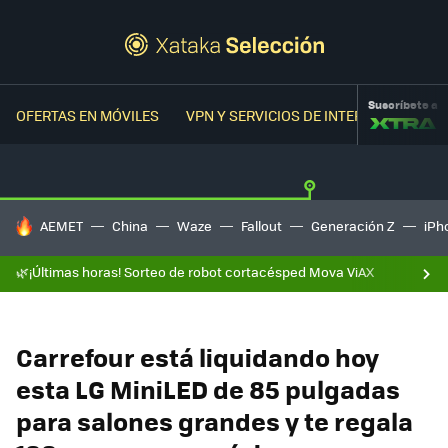
Suscríbete a
OFERTAS EN MÓVILES
VPN Y SERVICIOS DE INTERNET
OFER
HOY SE HABLA DE
AEMET
China
Waze
Fallout
Generación Z
iPh
🌿¡Últimas horas! Sorteo de robot cortacésped Mova ViAX
Carrefour está liquidando hoy
esta LG MiniLED de 85 pulgadas
para salones grandes y te regala