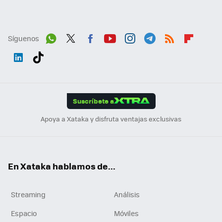
Síguenos
Wh
Twit
Fac
You
Inst
Tele
RSS
Flip
ats
ter
ebo
tub
agr
gra
boa
Link
Tikt
App
ok
e
am
m
rd
edI
ok
Suscríbete a
n
Apoya a Xataka y disfruta ventajas exclusivas
En Xataka hablamos de...
Streaming
Análisis
Espacio
Móviles