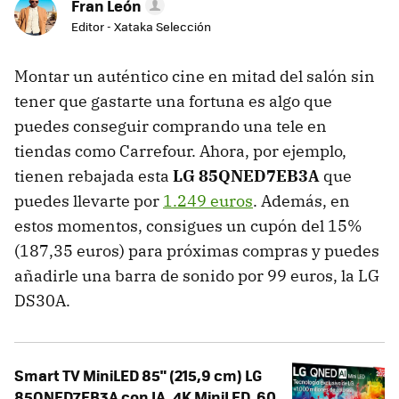
Fran León
Editor - Xataka Selección
Montar un auténtico cine en mitad del salón sin
tener que gastarte una fortuna es algo que
puedes conseguir comprando una tele en
tiendas como Carrefour. Ahora, por ejemplo,
tienen rebajada esta
LG 85QNED7EB3A
que
puedes llevarte por
1.249 euros
. Además, en
estos momentos, consigues un cupón del 15%
(187,35 euros) para próximas compras y puedes
añadirle una barra de sonido por 99 euros, la LG
DS30A.
Smart TV MiniLED 85" (215,9 cm) LG
85QNED7EB3A con IA, 4K MiniLED, 60