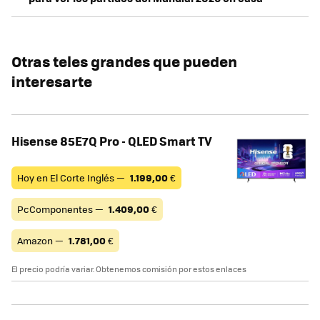
Otras teles grandes que pueden
interesarte
Hisense 85E7Q Pro - QLED Smart TV
Hoy en El Corte Inglés —
1.199,00
€
PcComponentes —
1.409,00
€
Amazon —
1.781,00
€
El precio podría variar. Obtenemos comisión por estos enlaces