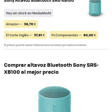
Sony Altavoz Bluetooth SRS-XB100
Hoy sin stock en MediaMarkt
Amazon —
36,70
€
El Corte Inglés —
37,91
€
PcComponentes —
65,00
€
El precio podría variar. Obtenemos comisión por estos enlaces
Comprar altavoz Bluetooth
Sony SRS-
XB100 al mejor precio