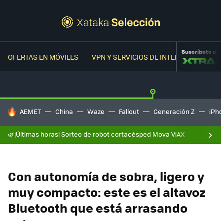
Suscríbete a
OFERTAS EN MÓVILES
VPN Y SERVICIOS DE INTERNET
OFER
HOY SE HABLA DE
AEMET
China
Waze
Fallout
Generación Z
iPh
🌿¡Últimas horas! Sorteo de robot cortacésped Mova ViAX
Con autonomía de sobra, ligero y
muy compacto: este es el altavoz
Bluetooth que está arrasando