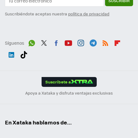
SUSCRIBIR
Suscribiéndote aceptas nuestra
política de privacidad
Síguenos
Wh
Twit
Fac
You
Inst
Tele
RSS
Flip
ats
ter
ebo
tub
agr
gra
boa
Link
Tikt
App
ok
e
am
m
rd
edI
ok
Suscríbete a
n
Apoya a Xataka y disfruta ventajas exclusivas
En Xataka hablamos de...