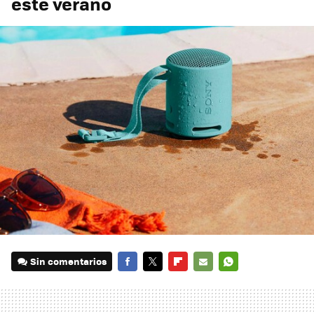
este verano
Sin comentarios
FACEBOOK
TWITTER
FLIPBOARD
E-
WHATSAPP
MAIL