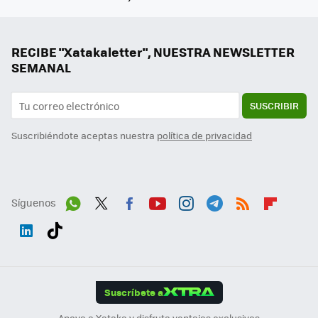
RECIBE "Xatakaletter", NUESTRA NEWSLETTER
SEMANAL
SUSCRIBIR
Suscribiéndote aceptas nuestra
política de privacidad
Síguenos
Wh
Twit
Fac
You
Inst
Tele
RSS
Flip
ats
ter
ebo
tub
agr
gra
boa
Link
Tikt
App
ok
e
am
m
rd
edI
ok
Suscríbete a
n
Apoya a Xataka y disfruta ventajas exclusivas