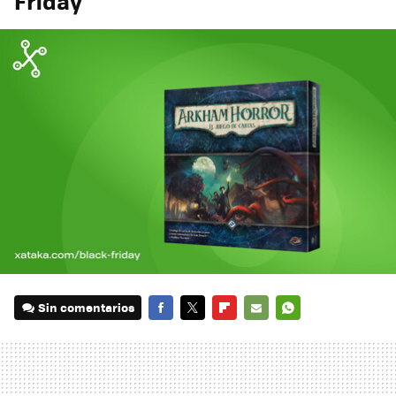
Friday
Sin comentarios
FACEBOOK
TWITTER
FLIPBOARD
E-
WHATSAPP
MAIL