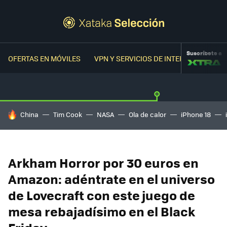
Suscríbete a
OFERTAS EN MÓVILES
VPN Y SERVICIOS DE INTERNET
OFER
HOY SE HABLA DE
China
Tim Cook
NASA
Ola de calor
iPhone 18
Arkham Horror por 30 euros en
Amazon: adéntrate en el universo
de Lovecraft con este juego de
mesa rebajadísimo en el Black